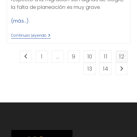
la falta de planeación es muy grave.
(más…)
El
Continuar Leyendo
Vendaval
Migrante
1
…
9
10
11
12
Ir a la página anterior
13
14
Ir a la 