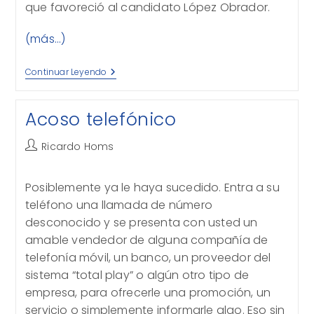
que favoreció al candidato López Obrador.
(más…)
Lo
Continuar Leyendo
Que
Pudo
Ser
Acoso telefónico
Autor
Ricardo Homs
de
la
Posiblemente ya le haya sucedido. Entra a su
entrada:
teléfono una llamada de número
desconocido y se presenta con usted un
amable vendedor de alguna compañía de
telefonía móvil, un banco, un proveedor del
sistema “total play” o algún otro tipo de
empresa, para ofrecerle una promoción, un
servicio o simplemente informarle algo. Eso sin