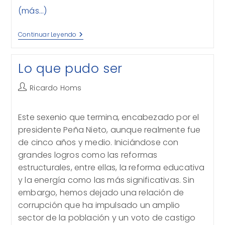
(más…)
Los
Continuar Leyendo
Simbolismo
Del
Nuevo
Lo que pudo ser
Contexto
Político
Autor
Ricardo Homs
de
la
Este sexenio que termina, encabezado por el
entrada:
presidente Peña Nieto, aunque realmente fue
de cinco años y medio.
Iniciándose con
grandes logros como las reformas
estructurales, entre ellas, la reforma educativa
y la energía como las más significativas.
Sin
embargo, hemos dejado una relación de
corrupción que ha impulsado un amplio
sector de la población y un voto de castigo