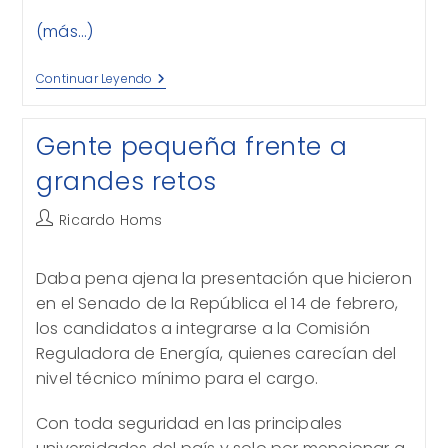
(más…)
Pacto
Continuar Leyendo
Social
Por
El
Gente pequeña frente a
Agua
grandes retos
Autor
Ricardo Homs
de
la
Daba pena ajena la presentación que hicieron
entrada:
en el Senado de la República el 14 de febrero,
los candidatos a integrarse a la Comisión
Reguladora de Energía, quienes carecían del
nivel técnico mínimo para el cargo.
Con toda seguridad en las principales