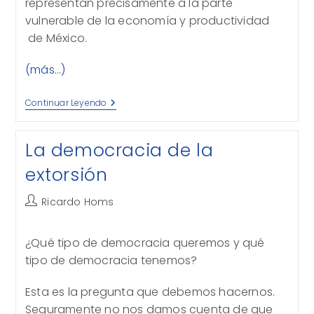
representan precisamente a la parte
vulnerable de la economía y productividad
de México.
(más…)
La
Continuar Leyendo
Compensación
Universal
La democracia de la
extorsión
Autor
Ricardo Homs
de
la
¿Qué tipo de democracia queremos y qué
entrada:
tipo de democracia tenemos?
Esta es la pregunta que debemos hacernos.
Seguramente no nos damos cuenta de que