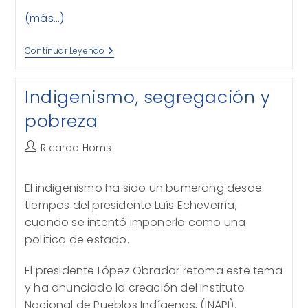
(más…)
Un
Continuar Leyendo
Tuit
Desafortunado
Indigenismo, segregación y
pobreza
Autor
Ricardo Homs
de
la
El indigenismo ha sido un bumerang desde
entrada:
tiempos del presidente Luís Echeverría,
cuando se intentó imponerlo como una
política de estado.
El presidente López Obrador retoma este tema
y ha anunciado la creación del Instituto
Nacional de Pueblos Indígenas, (INAPI).