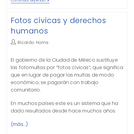
Todo
Continuar Leyendo
México
Es
Tlahuelilpan
Fotos cívicas y derechos
humanos
Autor
Ricardo Homs
de
la
El gobierno de la Ciudad de México sustituye
entrada:
las fotomultas por “fotos cívicas”, que significa
que en lugar de pagar las multas de modo
económico, se pagarán con trabajo
comunitario.
En muchos países este es un sistema que ha
dado resultados desde hace muchos años.
(más…)