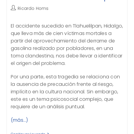
La
Credibilidad
Autor
Ricardo Homs
de
la
El accidente sucedido en Tlahuelilpan, Hidalgo,
entrada:
que lleva más de cien víctimas mortales a
partir del aprovechamiento del derrame de
gasolina realizado por pobladores, en una
toma clandestina, nos debe llevar a identificar
el origen del problema.
Por una parte, esta tragedia se relaciona con
la ausencia de precaución frente al riesgo,
implícito en la cultura nacional. Sin embargo,
este es un tema psicosocial complejo, que
requiere de un análisis puntual.
(más…)