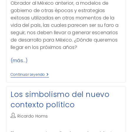
Obrador al México anterior, a modelos de
gobierno de otras épocas y estrategias
exitosas utilizadas en otros momentos de la
vida del país, las cuales parecen ser su faro a
seguir, nos deben llevar a generar escenarios
de desarrollo para México. ¿Dónde queremos
llegar en los próximos años?
(más…)
Entre
Continuar Leyendo
Dos
Mundos
Los simbolismo del nuevo
contexto político
Autor
Ricardo Homs
de
la