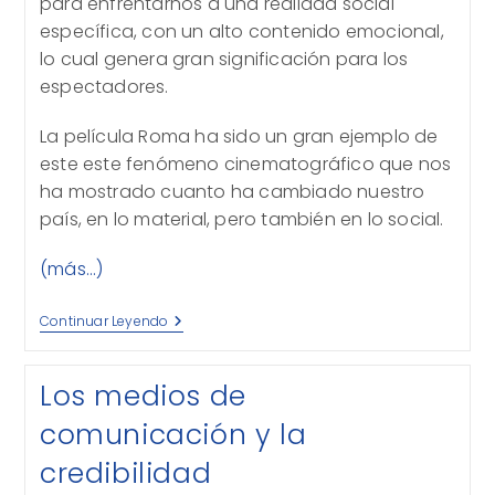
para enfrentarnos a una realidad social
específica, con un alto contenido emocional,
lo cual genera gran significación para los
espectadores.
La película Roma ha sido un gran ejemplo de
este este fenómeno cinematográfico que nos
ha mostrado cuanto ha cambiado nuestro
país, en lo material, pero también en lo social.
(más…)
Green
Continuar Leyendo
Book…
Una
Lección
Los medios de
De
Valores
comunicación y la
credibilidad