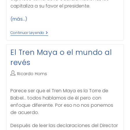
capitaliza a su favor el presidente.
(más…)
Congruencia
Continuar Leyendo
Presidencial
El Tren Maya o el mundo al
revés
Autor
Ricardo Homs
de
la
Parece ser que el Tren Maya es la Torre de
entrada:
Babel… todos hablamos de él pero con
enfoque diferente. Por eso no nos ponemos
de acuerdo.
Después de leer las declaraciones del Director