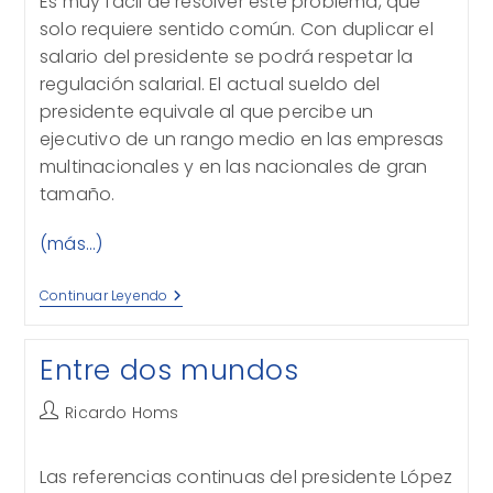
Es muy fácil de resolver este problema, que
solo requiere sentido común. Con duplicar el
salario del presidente se podrá respetar la
regulación salarial. El actual sueldo del
presidente equivale al que percibe un
ejecutivo de un rango medio en las empresas
multinacionales y en las nacionales de gran
tamaño.
(más…)
La
Continuar Leyendo
Trampa
De
Los
Entre dos mundos
Salarios
Autor
Ricardo Homs
de
la
Las referencias continuas del presidente López
entrada: