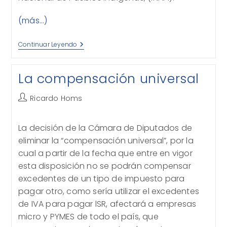
(más…)
Indigenismo,
Continuar Leyendo
Segregación
Y
Pobreza
La compensación universal
Autor
Ricardo Homs
de
la
La decisión de la Cámara de Diputados de
entrada:
eliminar la “compensación universal”, por la
cual a partir de la fecha que entre en vigor
esta disposición no se podrán compensar
excedentes de un tipo de impuesto para
pagar otro, como sería utilizar el excedentes
de IVA para pagar lSR, afectará a empresas
micro y PYMES de todo el país, que