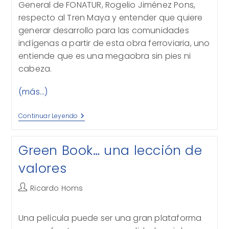
General de FONATUR, Rogelio Jiménez Pons,
respecto al Tren Maya y entender que quiere
generar desarrollo para las comunidades
indígenas a partir de esta obra ferroviaria, uno
entiende que es una megaobra sin pies ni
cabeza.
(más…)
El
Continuar Leyendo
Tren
Maya
O
Green Book… una lección de
El
Mundo
valores
Al
Revés
Autor
Ricardo Homs
de
la
Una película puede ser una gran plataforma
entrada: