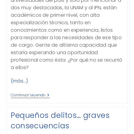
universidades del país y solo por mencionar a
dos muy destacadas, la UNAM y al IPN, están
académicos de primer nivel, con alta
especialización técnica, tanto en
conocimientos como en experiencia, listos
para responder a las necesidades de ese tipo
de cargo. Gente de altísima capacidad que
estaría esperando una oportunidad
profesional como ésta. ¿Por qué no se recurrió
a ellos?
(más…)
Gente
Continuar Leyendo
Pequeña
Frente
A
Pequeños delitos… graves
Grandes
Retos
consecuencias