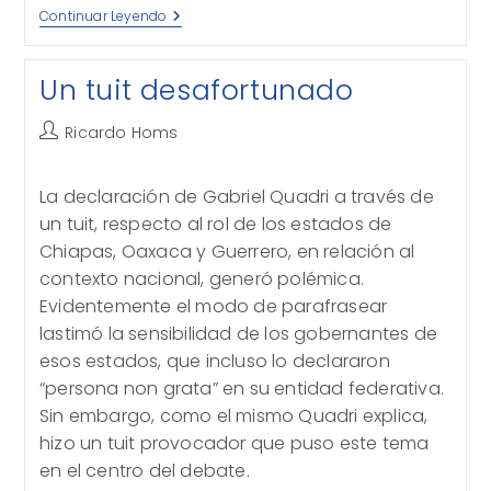
Fotos
Continuar Leyendo
Cívicas
Y
Derechos
Un tuit desafortunado
Humanos
Autor
Ricardo Homs
de
la
La declaración de Gabriel Quadri a través de
entrada:
un tuit, respecto al rol de los estados de
Chiapas, Oaxaca y Guerrero, en relación al
contexto nacional, generó polémica.
Evidentemente el modo de parafrasear
lastimó la sensibilidad de los gobernantes de
esos estados, que incluso lo declararon
“persona non grata” en su entidad federativa.
Sin embargo, como el mismo Quadri explica,
hizo un tuit provocador que puso este tema
en el centro del debate.