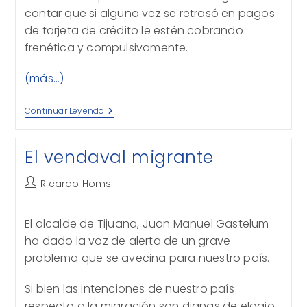
contar que si alguna vez se retrasó en pagos
de tarjeta de crédito le estén cobrando
frenética y compulsivamente.
(más…)
Acoso
Continuar Leyendo
Telefónico
El vendaval migrante
Autor
Ricardo Homs
de
la
El alcalde de Tijuana, Juan Manuel Gastelum
entrada:
ha dado la voz de alerta de un grave
problema que se avecina para nuestro país.
Si bien las intenciones de nuestro país
respecto a la migración son dignas de elogio,