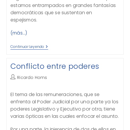
estamos entrampados en grandes fantasías
democráticas que se sustentan en
espejismos.
(más…)
La
Continuar Leyendo
Democracia
De
La
Conflicto entre poderes
Extorsión
Autor
Ricardo Homs
de
la
El tema de las remuneraciones, que se
entrada:
enfrenta al Poder Judicial por una parte ya los
poderes Legislativo y Ejecutivo por otra, tiene
varias ópticas en las cuales enfocar el asunto.
Por una parte, la injerencia de dos de ellos en