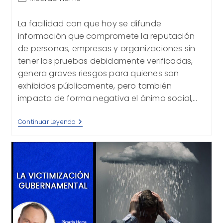
de
la
La facilidad con que hoy se difunde
entrada:
información que compromete la reputación
de personas, empresas y organizaciones sin
tener las pruebas debidamente verificadas,
genera graves riesgos para quienes son
exhibidos públicamente, pero también
impacta de forma negativa el ánimo social,…
La
Continuar Leyendo
Estrategia
Del
Desprestigio