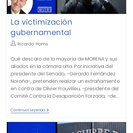
La victimización
gubernamental
Autor
Ricardo Homs
de
la
Qué descaro de la mayoría de MORENA y sus
entrada:
aliados en la cámara alta. Por iniciativa del
presidente del Senado, -Gerardo Fernández
Noroña-, pretenden realizar un extrañamiento
en contra de Olivier Frouvilleu, -presidente del
Comité Contra la Desaparición Forzada, -de…
La
Continuar Leyendo
Victimización
Gubernamental