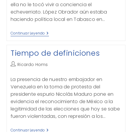
ella no le tocó vivir a conciencia el
echeverriato. López Obrador aún estaba
haciendo política local en Tabasco en…
Repetir
Continuar Leyendo
El
Pasado
Tiempo de definiciones
Autor
Ricardo Homs
de
la
La presencia de nuestro embajador en
entrada:
Venezuela en la toma de protesta del
presidente espurio Nicolás Maduro pone en
evidencia el reconocimiento de México a la
legitimidad de las elecciones que hoy se sabe
fueron violentadas, con represión a los…
Tiempo
Continuar Leyendo