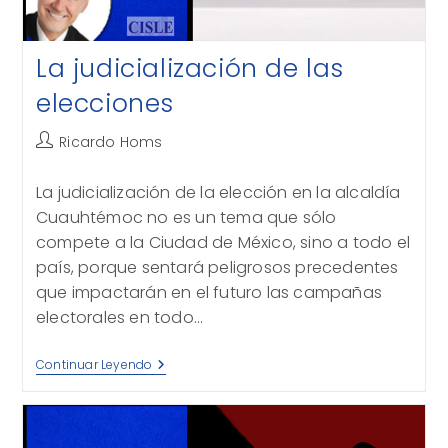
La judicialización de las
elecciones
Autor
Ricardo Homs
de
la
La judicialización de la elección en la alcaldía
entrada:
Cuauhtémoc no es un tema que sólo
compete a la Ciudad de México, sino a todo el
país, porque sentará peligrosos precedentes
que impactarán en el futuro las campañas
electorales en todo…
La
Continuar Leyendo
Judicialización
De
Las
Elecciones