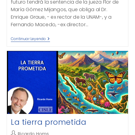
futuro tendrá la sentencia de la jueza Flor de
María Gómez Mijangos, que obliga al Dr.
Enrique Graue, - ex rector de la UNAM-, y a
Fernando Macedo, -ex director…
Los
Continuar Leyendo
30
Millones
La tierra prometida
Autor
Ricardo Homs