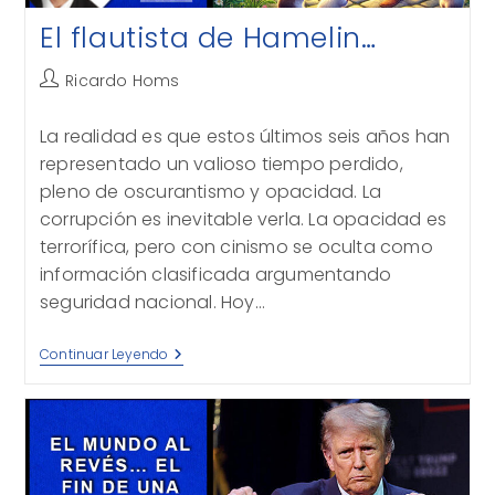
El flautista de Hamelin…
Autor
Ricardo Homs
de
la
La realidad es que estos últimos seis años han
entrada:
representado un valioso tiempo perdido,
pleno de oscurantismo y opacidad. La
corrupción es inevitable verla. La opacidad es
terrorífica, pero con cinismo se oculta como
información clasificada argumentando
seguridad nacional. Hoy…
El
Continuar Leyendo
Flautista
De
Hamelin…