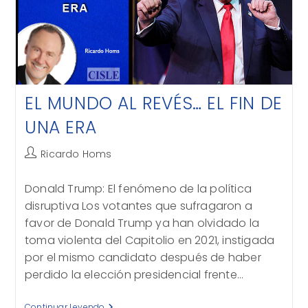
EL MUNDO AL REVÉS… EL FIN DE
UNA ERA
Autor
Ricardo Homs
de
la
Donald Trump: El fenómeno de la política
entrada:
disruptiva Los votantes que sufragaron a
favor de Donald Trump ya han olvidado la
toma violenta del Capitolio en 2021, instigada
por el mismo candidato después de haber
perdido la elección presidencial frente…
EL
Continuar Leyendo