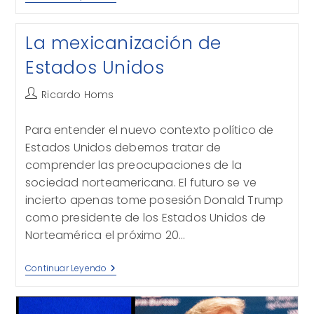
De
Definiciones
La mexicanización de
Estados Unidos
Autor
Ricardo Homs
de
la
Para entender el nuevo contexto político de
entrada:
Estados Unidos debemos tratar de
comprender las preocupaciones de la
sociedad norteamericana. El futuro se ve
incierto apenas tome posesión Donald Trump
como presidente de los Estados Unidos de
Norteamérica el próximo 20…
La
Continuar Leyendo
Mexicanización
De
Estados
Unidos