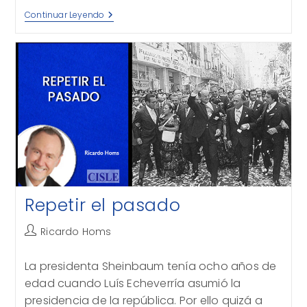
Política
Continuar Leyendo
De
Estado
Y
Proyecto
De
Gobierno
Repetir el pasado
Autor
Ricardo Homs
de
la
La presidenta Sheinbaum tenía ocho años de
entrada:
edad cuando Luís Echeverría asumió la
presidencia de la república. Por ello quizá a