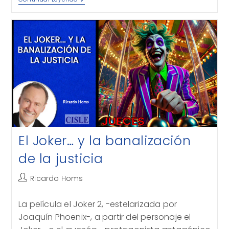
MUNDO
AL
REVÉS…
EL
FIN
DE
UNA
ERA
El Joker… y la banalización
de la justicia
Autor
Ricardo Homs
de
la
La película el Joker 2, -estelarizada por
entrada:
Joaquín Phoenix-, a partir del personaje el