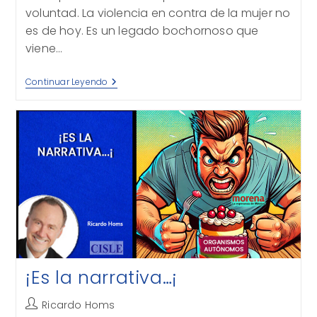
voluntad. La violencia en contra de la mujer no
es de hoy. Es un legado bochornoso que
viene…
El
Continuar Leyendo
Techo
De
Cristal
¡Es la narrativa…¡
Autor
Ricardo Homs