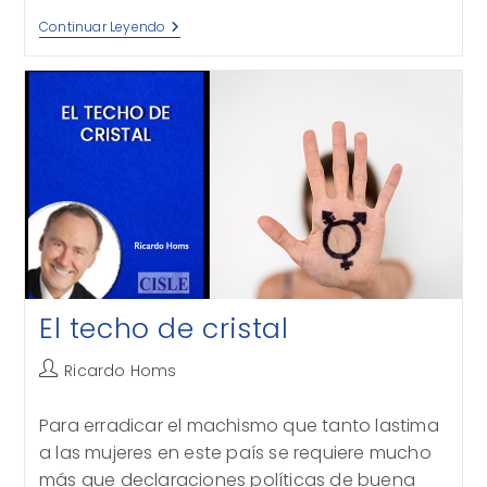
La
Continuar Leyendo
Era
Trump
El techo de cristal
Autor
Ricardo Homs
de
la
Para erradicar el machismo que tanto lastima
entrada:
a las mujeres en este país se requiere mucho
más que declaraciones políticas de buena