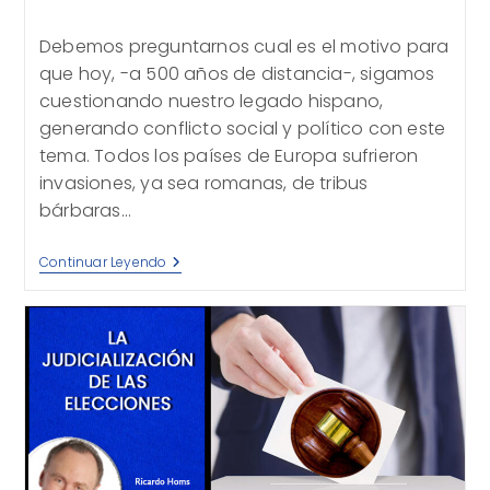
de
la
Debemos preguntarnos cual es el motivo para
entrada:
que hoy, -a 500 años de distancia-, sigamos
cuestionando nuestro legado hispano,
generando conflicto social y político con este
tema. Todos los países de Europa sufrieron
invasiones, ya sea romanas, de tribus
bárbaras…
Hispanidad
Continuar Leyendo
Cuestionada