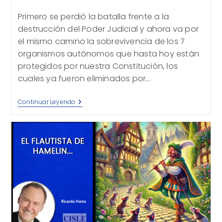
de
la
Primero se perdió la batalla frente a la
entrada:
destrucción del Poder Judicial y ahora va por
el mismo camino la sobrevivencia de los 7
organismos autónomos que hasta hoy están
protegidos por nuestra Constitución, los
cuales ya fueron eliminados por…
¡Es
Continuar Leyendo
La
Narrativa…
¡