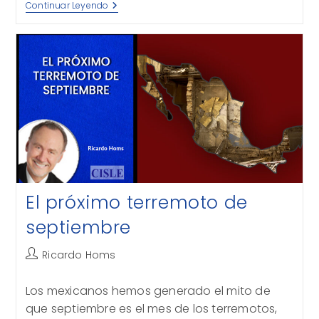
El
Continuar Leyendo
Régimen
Que
Viene
El próximo terremoto de
septiembre
Autor
Ricardo Homs
de
la
Los mexicanos hemos generado el mito de
entrada:
que septiembre es el mes de los terremotos,