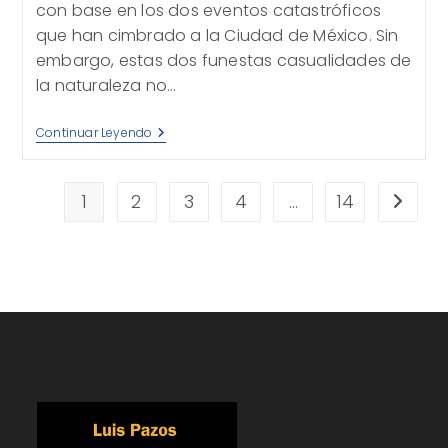
con base en los dos eventos catastróficos
que han cimbrado a la Ciudad de México. Sin
embargo, estas dos funestas casualidades de
la naturaleza no…
El
Continuar Leyendo
Próximo
Terremoto
De
Septiembre
1
2
3
4
…
14
Ir a la 