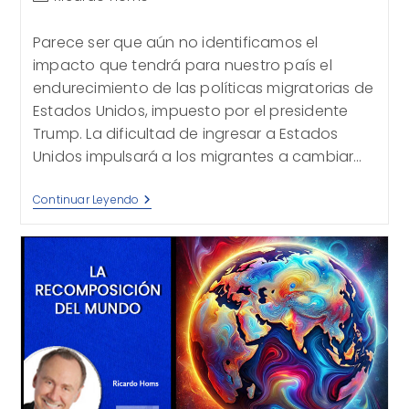
de
la
Parece ser que aún no identificamos el
entrada:
impacto que tendrá para nuestro país el
endurecimiento de las políticas migratorias de
Estados Unidos, impuesto por el presidente
Trump. La dificultad de ingresar a Estados
Unidos impulsará a los migrantes a cambiar…
La
Continuar Leyendo
Tierra
Prometida