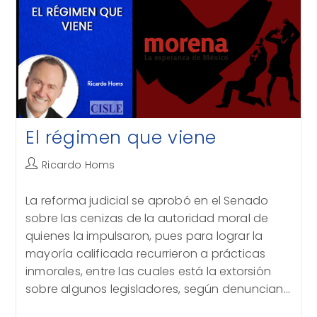
El régimen que viene
Autor
Ricardo Homs
de
la
La reforma judicial se aprobó en el Senado
entrada:
sobre las cenizas de la autoridad moral de
quienes la impulsaron, pues para lograr la
mayoría calificada recurrieron a prácticas
inmorales, entre las cuales está la extorsión
sobre algunos legisladores, según denuncian…