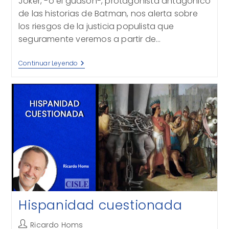
Joker, -o el guasón-, protagonista antagónico
de las historias de Batman, nos alerta sobre
los riesgos de la justicia populista que
seguramente veremos a partir de…
El
Continuar Leyendo
Joker…
Y
La
Banalización
De
La
Justicia
Hispanidad cuestionada
Autor
Ricardo Homs