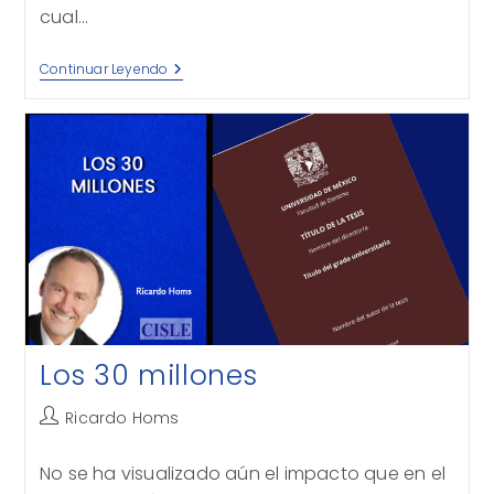
cual…
Inacción
Continuar Leyendo
Criminal
Los 30 millones
Autor
Ricardo Homs
de
la
No se ha visualizado aún el impacto que en el
entrada: