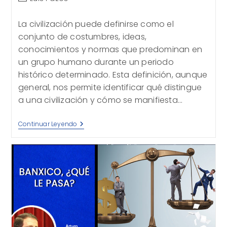
de
la
La civilización puede definirse como el
entrada:
conjunto de costumbres, ideas,
conocimientos y normas que predominan en
un grupo humano durante un periodo
histórico determinado. Esta definición, aunque
general, nos permite identificar qué distingue
a una civilización y cómo se manifiesta…
De
Continuar Leyendo
Civilizaciones
Aisladas
A
Un
Mundo
Compartido