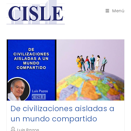
Saltar
al
Menú
contenido
De civilizaciones aisladas a
un mundo compartido
Autor
Luis Pazos