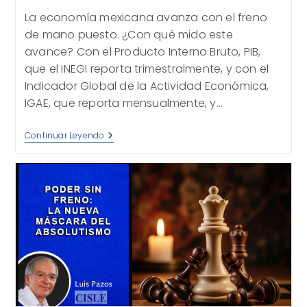
la
La economía mexicana avanza con el freno
entrada:
de mano puesto. ¿Con qué mido este
avance? Con el Producto Interno Bruto, PIB,
que el INEGI reporta trimestralmente, y con el
Indicador Global de la Actividad Económica,
IGAE, que reporta mensualmente, y…
Con
Continuar Leyendo
El
Freno
De
Mano
Puesto