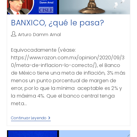
BANXICO, ¿qué le pasa?
Autor
Arturo Damm Arnal
de
la
Equivocadamente (véase:
entrada:
https://www.razon.com.mx/opinion/2020/09/3
0/meta-de-inflacion-lo-correcto/), el Banco
de México tiene una meta de inflación, 3% más
menos un punto porcentual de margen de
error, por lo que la mínima aceptable es 2% y
la máxima 4%. Que el banco central tenga
meta…
BANXICO,
Continuar Leyendo
¿qué
Le
Pasa?