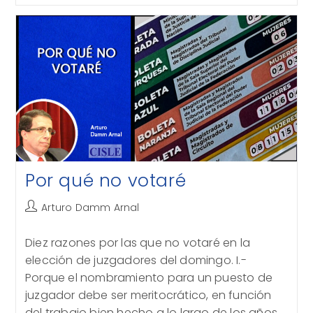
¿Aplicar
La
Ley
O
Reconocer
Derechos?
Por qué no votaré
Autor
Arturo Damm Arnal
de
la
Diez razones por las que no votaré en la
entrada:
elección de juzgadores del domingo. I.-
Porque el nombramiento para un puesto de
juzgador debe ser meritocrático, en función
del trabajo bien hecho a lo largo de los años,