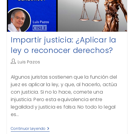
Impartir justicia: ¿Aplicar la
ley o reconocer derechos?
Autor
Luis Pazos
de
la
Algunos juristas sostienen que la función del
entrada:
juez es aplicar la ley, y que, al hacerlo, actúa
con justicia. Si no lo hace, comete una
injusticia. Pero esta equivalencia entre
legalidad y justicia es falsa. No todo lo legal
es…
Impartir
Continuar Leyendo
Justicia: