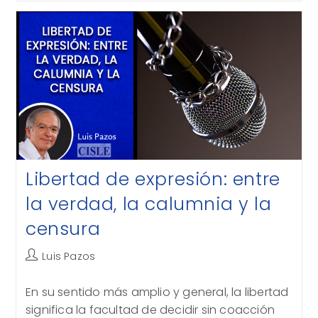
Absoluto
En
Nombre
De
La
Ley
Libertad de expresión: entre
la verdad, la calumnia y la
censura
Autor
Luis Pazos
de
la
En su sentido más amplio y general, la libertad
entrada:
significa la facultad de decidir sin coacción