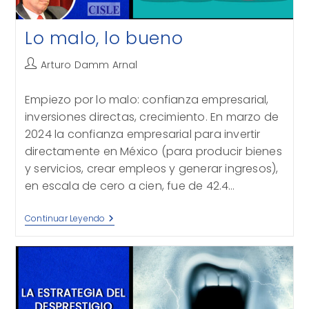
Lo malo, lo bueno
Autor
Arturo Damm Arnal
de
la
Empiezo por lo malo: confianza empresarial,
entrada:
inversiones directas, crecimiento. En marzo de
2024 la confianza empresarial para invertir
directamente en México (para producir bienes
y servicios, crear empleos y generar ingresos),
en escala de cero a cien, fue de 42.4…
Lo
Continuar Leyendo
Malo,
Lo
Bueno