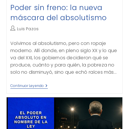
Poder sin freno: la nueva
máscara del absolutismo
Autor
Luis Pazos
de
la
Volvimos al absolutismo, pero con ropaje
entrada:
moderno. Allí donde, en pleno siglo XX y lo que
va del XXI, los gobiernos decidieron qué se
produce, cuánto y para quién, la pobreza no
solo no disminuyó, sino que echó raíces más…
Poder
Continuar Leyendo
Sin
Freno:
La
Nueva
Máscara
Del
Absolutismo