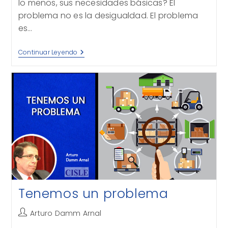
lo menos, sus necesidades básicas? El
problema no es la desigualdad. El problema
es…
Desigualdad,
Continuar Leyendo
¿problema?
Tenemos un problema
Autor
Arturo Damm Arnal
de