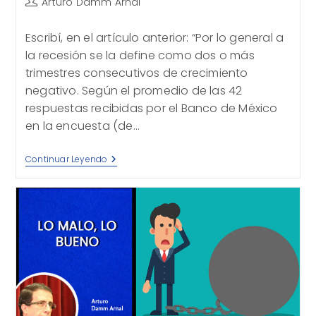
Autor
Arturo Damm Arnal
de
la
Escribí, en el artículo anterior: “Por lo general a
entrada:
la recesión se la define como dos o más
trimestres consecutivos de crecimiento
negativo. Según el promedio de las 42
respuestas recibidas por el Banco de México
en la encuesta (de…
Muy
Continuar Leyendo
Preocupante