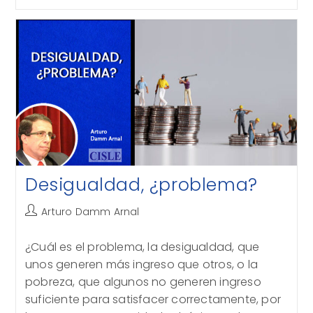
Cómo
Empobrecer
Con
Aplausos
Desigualdad, ¿problema?
Autor
Arturo Damm Arnal
de
la
¿Cuál es el problema, la desigualdad, que
entrada:
unos generen más ingreso que otros, o la
pobreza, que algunos no generen ingreso
suficiente para satisfacer correctamente, por