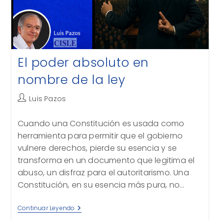
El poder absoluto en
nombre de la ley
Autor
Luis Pazos
de
la
Cuando una Constitución es usada como
entrada:
herramienta para permitir que el gobierno
vulnere derechos, pierde su esencia y se
transforma en un documento que legitima el
abuso, un disfraz para el autoritarismo. Una
Constitución, en su esencia más pura, no…
El
Continuar Leyendo
Poder