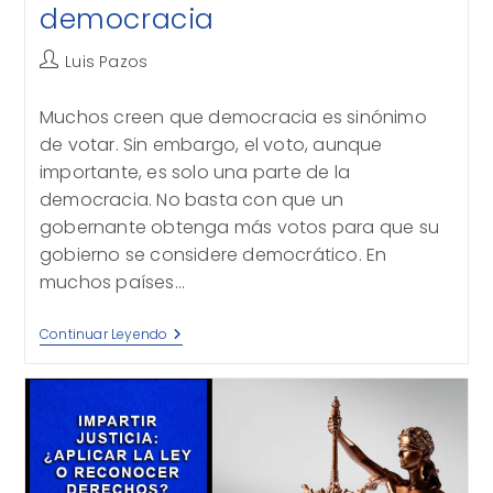
democracia
Autor
Luis Pazos
de
la
Muchos creen que democracia es sinónimo
entrada:
de votar. Sin embargo, el voto, aunque
importante, es solo una parte de la
democracia. No basta con que un
gobernante obtenga más votos para que su
gobierno se considere democrático. En
muchos países…
Una
Continuar Leyendo
Elección
No
Hace
La
Democracia