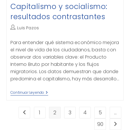
Capitalismo y socialismo:
resultados contrastantes
Autor
Luis Pazos
de
la
Para entender qué sistema económico mejora
entrada:
el nivel de vida de los ciudadanos, basta con
observar dos variables clave: el Producto
Interno Bruto por habitante y los flujos
migratorios. Los datos demuestran que donde
predomina el capitalismo, hay más desarrollo…
Capitalismo
Continuar Leyendo
Y
Socialismo:
Resultados
Contrastantes
1
2
3
4
5
…
Ir a la página anterior
90
Ir a la 