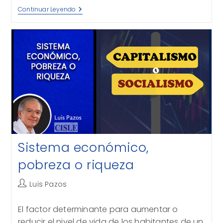
La
Continuar Leyendo
Estrategia
Del
Desprestigio
Sistema económico,
pobreza o riqueza
Autor
Luis Pazos
de
la
El factor determinante para aumentar o
entrada:
reducir el nivel de vida de los habitantes de un