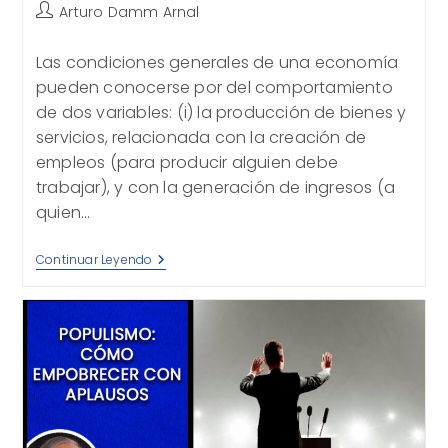
Autor
Arturo Damm Arnal
de
la
Las condiciones generales de una economía
entrada:
pueden conocerse por del comportamiento
de dos variables: (i) la producción de bienes y
servicios, relacionada con la creación de
empleos (para producir alguien debe
trabajar), y con la generación de ingresos (a
quien…
Panorama
Continuar Leyendo
Económico