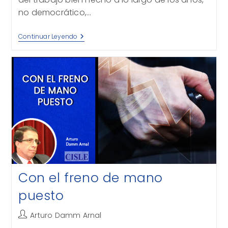
no democrático,…
Por
Continuar Leyendo
Qué
No
Votaré
Con el freno de mano
puesto
Autor
Arturo Damm Arnal
de