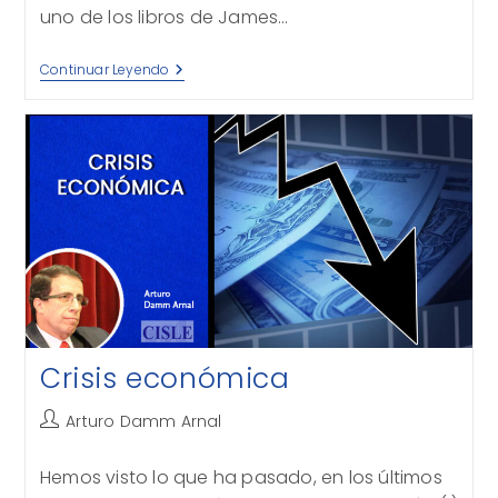
uno de los libros de James…
¿Qué
Continuar Leyendo
Deben
Hacer
Los
Economistas?
Crisis económica
Autor
Arturo Damm Arnal
de
la
Hemos visto lo que ha pasado, en los últimos
entrada: