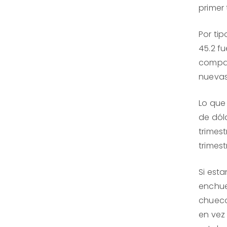
primer 
Por tip
45.2 fu
compañí
nuevas
Lo que 
de dóla
trimest
trimest
Si est
enchue
chueco,
en vez