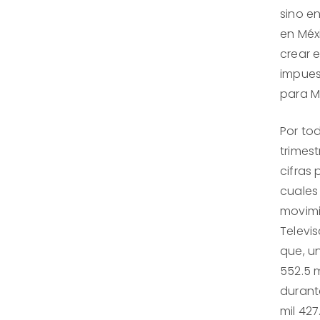
sino en
en Méx
crear 
impues
para M
Por tod
trimes
cifras 
cuales 
movimi
Televi
que, u
552.5 
durante
mil 427