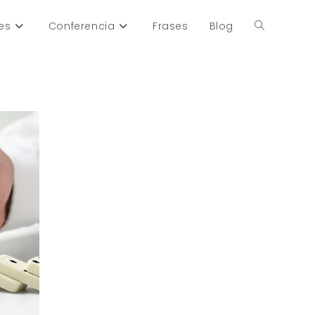
es
Conferencia
Frases
Blog
Alternar
búsqueda
de
la
web