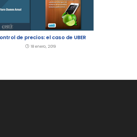
ontrol de precios: el caso de UBER
18 enero, 2019