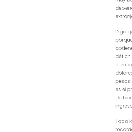
depend
extranj
Digo q
porque
obtiene
déficit
comerci
dólare
pesos 
es el 
de bie
ingreso
Todo lo
record