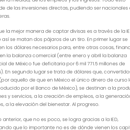
e de las inversiones directas, pudiendo ser nacionales
eras.
ue la mejor manera de captar divisas es a través de la I
 así se matan dos pájaros de un tiro. En primer lugar se
n los dólares necesarios para, entre otras cosas, financ
 en la balanza comercial (entre enero y abril la balanza
al de México fue deficitaria por 6 mil 771.5 millones de
s). En segundo lugar se trata de dólares que, convertido
(por aquello de que en México el único dinero de curso 
producido por el Banco de México), se destinan a la pro
nes y servicios, a la creación de empleos, a la generaci
s, a la elevación del bienestar. Al progreso.
 anterior, que no es poco, se logra gracias a la IED,
ando que lo importante no es de dónde vienen los capit