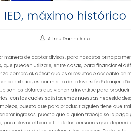
IED, máximo histórico
Autor
Arturo Damm Arnal
de
la
entrada:
or manera de captar divisas, para nosotros principalme
, que pueden utilizare, entre cosas, para financiar el déf
anza comercial, déficit que es el resultado deseable en 
rcio exterior, es por medio de la Inversión Extranjera Di
que son los dólares que vienen a invertirse para producir
icios, con los cuales satisfacemos nuestras necesidades
empleos, puesto que para producir alguien tiene que tra
enerar ingresos, puesto que a quien trabaja se le paga 
o; para elevar el bienestar de las personas que depende
ena medida, de los empleos y los ingresos. Todo esto