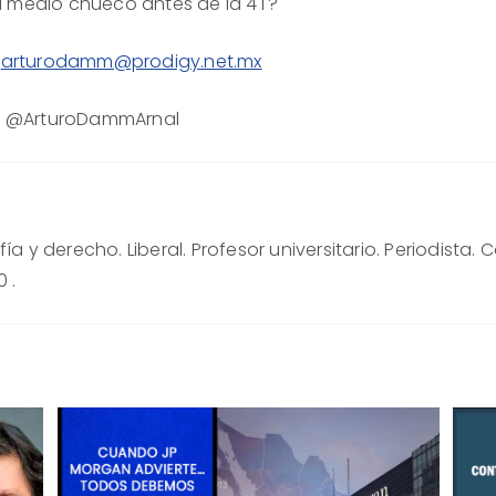
 medio chueco antes de la 4T?
:
arturodamm@prodigy.net.mx
r: @ArturoDammArnal
ía y derecho. Liberal. Profesor universitario. Periodista
 .