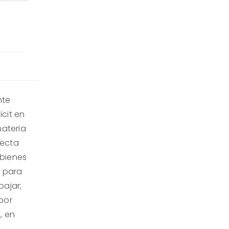
nte
icit en
materia
recta
 bienes
; para
bajar;
por
, en