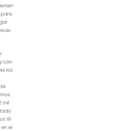
ierten
, para
agar
visas
.
r
 y con
de los
 de
ismos
 mil
ptado
los 19
 en el