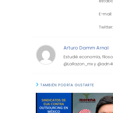
estaba
E-mail
Twitte
Arturo Damm Arnal
Estudié economía, filosof
@LaRazon_mx y @adn40
TAMBIÉN PODRÍA GUSTARTE