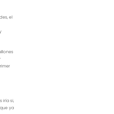
des, el
y
illones
r
primer
ría si,
 que ya