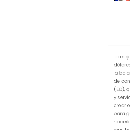
La mej
dólares
la bal
de come
(IED), 
y serv
crear 
para g
hacerl
muy bu