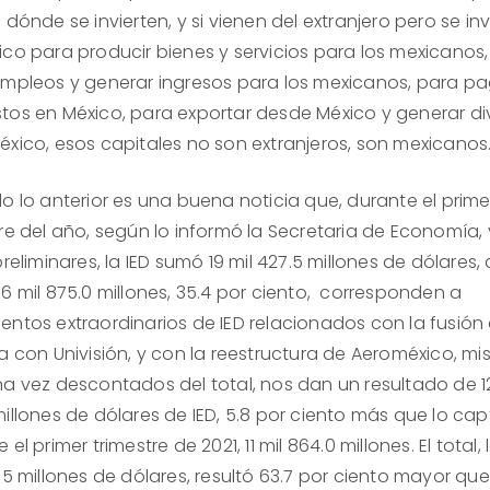
 dónde se invierten, y si vienen del extranjero pero se inv
ico para producir bienes y servicios para los mexicanos
empleos y generar ingresos para los mexicanos, para p
tos en México, para exportar desde México y generar di
éxico, esos capitales no son extranjeros, son mexicanos
o lo anterior es una buena noticia que, durante el prime
tre del año, según lo informó la Secretaria de Economía,
preliminares, la IED sumó 19 mil 427.5 millones de dólares, 
6 mil 875.0 millones, 35.4 por ciento, corresponden a
entos extraordinarios de IED relacionados con la fusión
sa con Univisión, y con la reestructura de Aeroméxico, m
na vez descontados del total, nos dan un resultado de 12
millones de dólares de IED, 5.8 por ciento más que lo ca
 el primer trimestre de 2021, 11 mil 864.0 millones. El total, 
.5 millones de dólares, resultó 63.7 por ciento mayor que