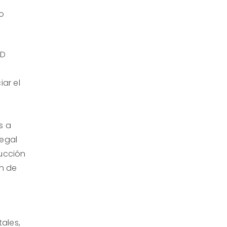
 o
ED
iar el
s a
legal
ducción
ón de
ales,