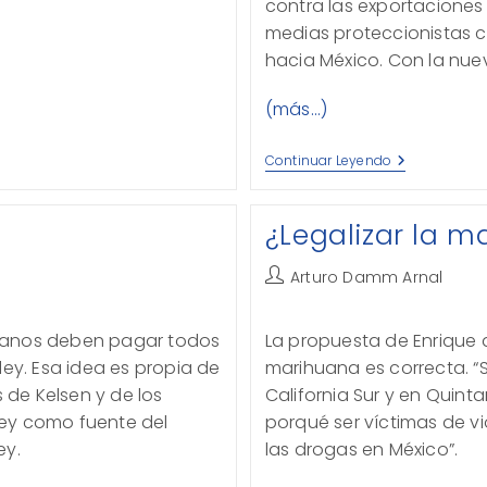
contra las exportaciones
medias proteccionistas 
hacia México. Con la nuev
(más…)
Nueva
Continuar Leyendo
Ley
De
Comercio
¿Legalizar la m
Exterior
Autor
Arturo Damm Arnal
de
la
danos deben pagar todos
La propuesta de Enrique 
entrada:
ley. Esa idea es propia de
marihuana es correcta. “
 de Kelsen y de los
California Sur y en Quint
 ley como fuente del
porqué ser víctimas de v
ey.
las drogas en México”.