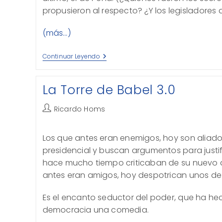
propusieron al respecto? ¿Y los legisladores
(más…)
Deuda,
Continuar Leyendo
¿manejo
Responsable?
La Torre de Babel 3.0
Autor
Ricardo Homs
de
la
Los que antes eran enemigos, hoy son alia
entrada:
presidencial y buscan argumentos para justif
hace mucho tiempo criticaban de su nuevo a
antes eran amigos, hoy despotrican unos de 
Es el encanto seductor del poder, que ha he
democracia una comedia.