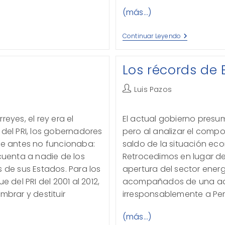
(más…)
¿Suicidio
Continuar Leyendo
Político?
Los récords de 
Autor
Luis Pazos
de
la
eyes, el rey era el
El actual gobierno presum
entrada:
 del PRI, los gobernadores
pero al analizar el compo
ue antes no funcionaba:
saldo de la situación ec
cuenta a nadie de los
Retrocedimos en lugar de
 de sus Estados. Para los
apertura del sector energ
 del PRI del 2001 al 2012,
acompañados de una ad
mbrar y destituir
irresponsablemente a Pe
(más…)