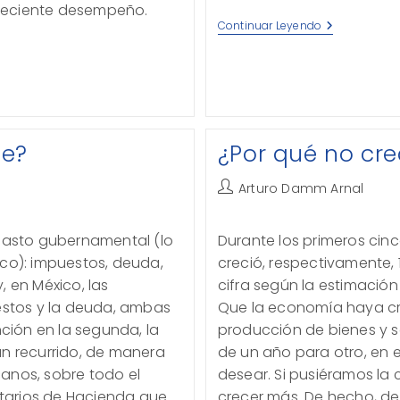
u reciente desempeño.
Capitalismo
Continuar Leyendo
le?
¿Por qué no cr
Autor
Arturo Damm Arnal
de
la
 gasto gubernamental (lo
Durante los primeros cin
entrada:
ico): impuestos, deuda,
creció, respectivamente, 1.4
, en México, las
cifra según la estimación 
uestos y la deuda, ambas
Que la economía haya cre
ión en la segunda, la
producción de bienes y ser
an recurrido, de manera
de un año para otro, en
anos, sobre todo el
desear. Si pusiéramos l
retarios de Hacienda que
crecer más. De hecho, de