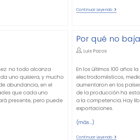
Los
Continuar Leyendo
Récords
De
EPN
Por qué no baja
Autor
Luis Pazos
de
la
ez: no todo alcanza
En los últimos 100 años la
entrada:
da uno quisiera, y mucho
electrodomésticos, medici
de abundancia, en el
aumentaron en los paíse
dades que cada uno
de la producción ha est
stará presente, pero puede
a la competencia. Hay li
exportaciones.
(más…)
Por
Continuar Leyendo