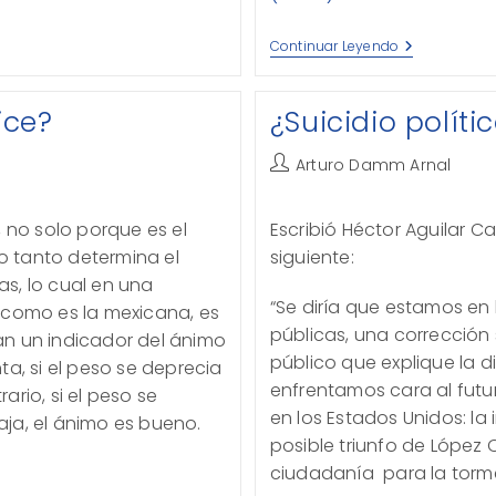
El
Continuar Leyendo
Cálculo
Económico
ice?
¿Suicidio políti
Autor
Arturo Damm Arnal
de
la
 no solo porque es el
Escribió Héctor Aguilar C
entrada:
lo tanto determina el
siguiente:
s, lo cual en una
“Se diría que estamos en 
 como es la mexicana, es
públicas, una corrección s
an un indicador del ánimo
público que explique la d
a, si el peso se deprecia
enfrentamos cara al futu
rario, si el peso se
en los Estados Unidos: la 
baja, el ánimo es bueno.
posible triunfo de López 
ciudadanía para la torm