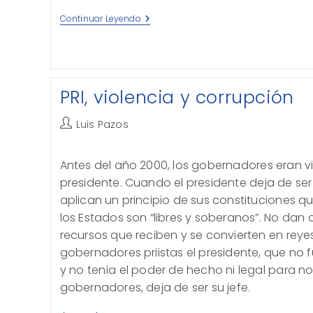
Tipo
Continuar Leyendo
De
Cambio,
¿qué
Nos
Dice?
PRI, violencia y corrupción
Autor
Luis Pazos
de
la
Antes del año 2000, los gobernadores eran virr
entrada:
presidente. Cuando el presidente deja de ser
aplican un principio de sus constituciones q
los Estados son “libres y soberanos”. No dan 
recursos que reciben y se convierten en reyes
gobernadores priistas el presidente, que no fue
y no tenía el poder de hecho ni legal para no
gobernadores, deja de ser su jefe.