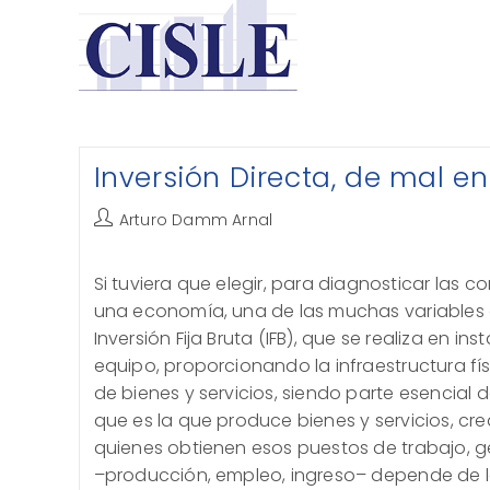
Saltar
al
contenido
Inversión Directa, de mal e
Autor
Arturo Damm Arnal
de
la
Si tuviera que elegir, para diagnosticar las 
entrada:
una economía, una de las muchas variables di
Inversión Fija Bruta (IFB), que se realiza en in
equipo, proporcionando la infraestructura fí
de bienes y servicios, siendo parte esencial de
que es la que produce bienes y servicios, cre
quienes obtienen esos puestos de trabajo, g
–producción, empleo, ingreso– depende de la