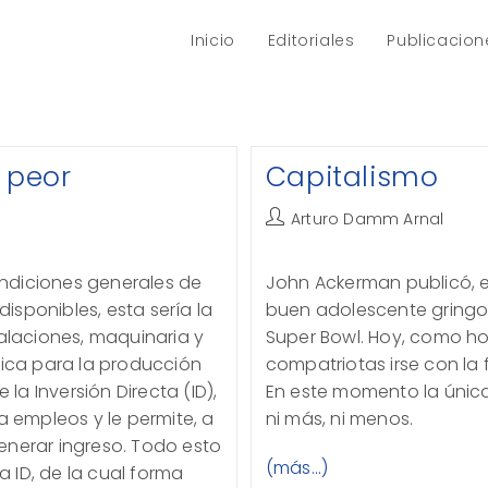
Inicio
Editoriales
Publicacion
n peor
Capitalismo
Autor
Arturo Damm Arnal
de
la
condiciones generales de
John Ackerman publicó, e
entrada:
sponibles, esta sería la
buen adolescente gringo,
stalaciones, maquinaria y
Super Bowl. Hoy, como ho
sica para la producción
compatriotas irse con la f
 la Inversión Directa (ID),
En este momento la única 
a empleos y le permite, a
ni más, ni menos.
enerar ingreso. Todo esto
(más…)
 ID, de la cual forma