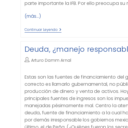
parte importante la IFB. Por ello preocupa s
(más…)
Inversión
Continuar Leyendo
Directa,
De
Mal
Deuda, ¿manejo responsab
En
Peor
Autor
Arturo Damm Arnal
de
la
Estas son las fuentes de financiamiento del
entrada:
correcto es llamarlo gubernamental, no públ
producción de dinero y venta de activos. Hoy
principales fuentes de ingresos son los imp
manejadas pésimamente mal. Centro la atenc
deuda, fuente de financiamiento a la cual h
por demás irresponsable los gobiernos mexic
último, el de Peña. (¿Quiénes fueron los sec