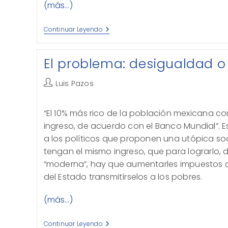
(más…)
Impuestos
Continuar Leyendo
¿son
Un
Robo?
El problema: desigualdad o
Autor
Luis Pazos
de
la
“El 10% más rico de la población mexicana co
entrada:
ingreso, de acuerdo con el Banco Mundial”. E
a los políticos que proponen una utópica s
tengan el mismo ingreso, que para lograrlo, d
“moderna”, hay que aumentarles impuestos a 
del Estado transmitírselos a los pobres.
(más…)
El
Continuar Leyendo