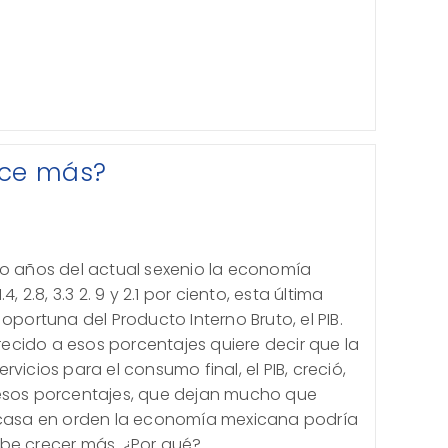
ece más?
co años del actual sexenio la economía
, 2.8, 3.3 2. 9 y 2.1 por ciento, esta última
oportuna del Producto Interno Bruto, el PIB.
cido a esos porcentajes quiere decir que la
vicios para el consumo final, el PIB, creció,
 esos porcentajes, que dejan mucho que
a casa en orden la economía mexicana podría
be crecer más. ¿Por qué?