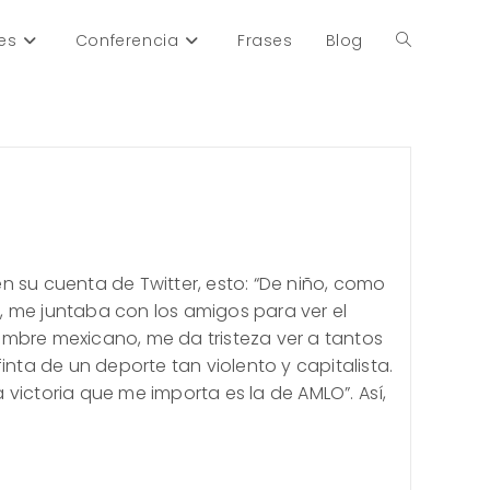
es
Conferencia
Frases
Blog
Alternar
búsqueda
de
n su cuenta de Twitter, esto: “De niño, como
la
 me juntaba con los amigos para ver el
mbre mexicano, me da tristeza ver a tantos
inta de un deporte tan violento y capitalista.
web
victoria que me importa es la de AMLO”. Así,