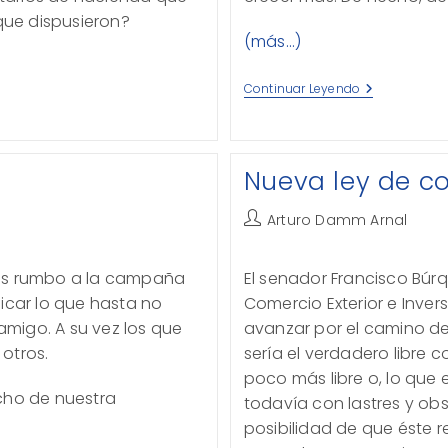
 que dispusieron?
(más…)
¿Por
Continuar Leyendo
Qué
No
Crece
Más?
Nueva ley de co
Autor
Arturo Damm Arnal
de
la
dos rumbo a la campaña
El senador Francisco Búrq
entrada:
icar lo que hasta no
Comercio Exterior e Inver
migo. A su vez los que
avanzar por el camino de
otros.
sería el verdadero libre 
poco más libre o, lo que
cho de nuestra
todavía con lastres y obs
posibilidad de que éste 