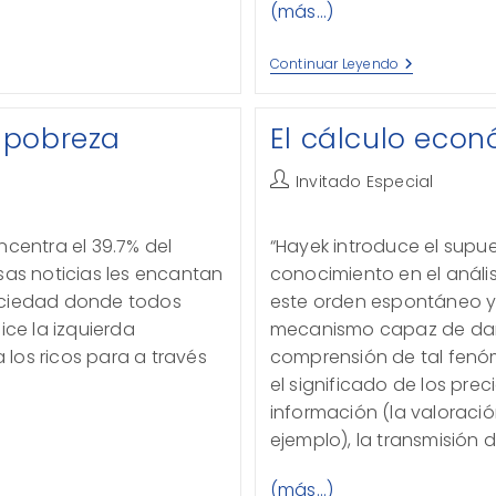
(más…)
¿Legalizar
Continuar Leyendo
La
Marihuana?
 pobreza
El cálculo eco
Autor
Invitado Especial
de
la
ncentra el 39.7% del
“Hayek introduce el supu
entrada:
sas noticias les encantan
conocimiento en el análi
ociedad donde todos
este orden espontáneo y
ice la izquierda
mecanismo capaz de dar 
los ricos para a través
comprensión de tal fenó
el significado de los pre
información (la valoraci
ejemplo), la transmisión 
(más…)