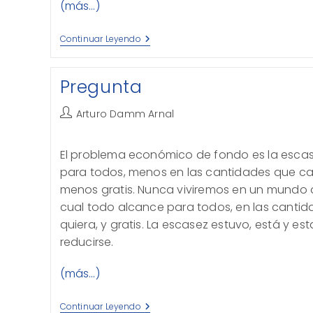
(más…)
PRI,
Continuar Leyendo
Violencia
Y
Corrupción
Pregunta
Autor
Arturo Damm Arnal
de
la
El problema económico de fondo es la escas
entrada:
para todos, menos en las cantidades que ca
menos gratis. Nunca viviremos en un mundo 
cual todo alcance para todos, en las canti
quiera, y gratis. La escasez estuvo, está y e
reducirse.
(más…)
Pregunta
Continuar Leyendo