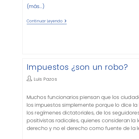
(más…)
La
Continuar Leyendo
Torre
De
Babel
3.0
Impuestos ¿son un robo?
Autor
Luis Pazos
de
la
Muchos funcionarios piensan que los ciuda
entrada:
los impuestos simplemente porque lo dice la 
los regímenes dictatoriales, de los seguidores
positivistas radicales, quienes consideran la
derecho y no el derecho como fuente de la l