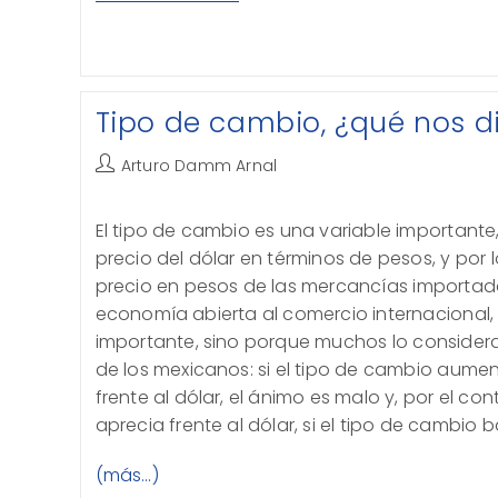
Problema:
Desigualdad
O
Pobreza
Tipo de cambio, ¿qué nos d
Autor
Arturo Damm Arnal
de
la
El tipo de cambio es una variable importante,
entrada:
precio del dólar en términos de pesos, y por 
precio en pesos de las mercancías importada
economía abierta al comercio internacional,
importante, sino porque muchos lo consider
de los mexicanos: si el tipo de cambio aument
frente al dólar, el ánimo es malo y, por el cont
aprecia frente al dólar, si el tipo de cambio 
(más…)