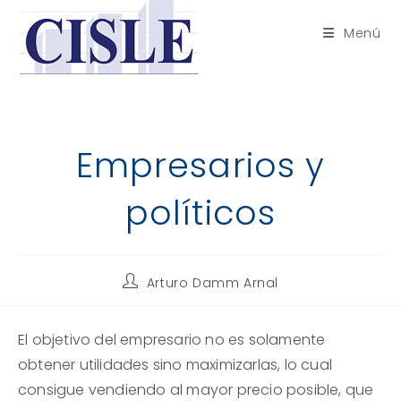
Saltar
al
Menú
contenido
Empresarios y
políticos
Autor
Arturo Damm Arnal
de
la
entrada:
El objetivo del empresario no es solamente
obtener utilidades sino maximizarlas, lo cual
consigue vendiendo al mayor precio posible, que