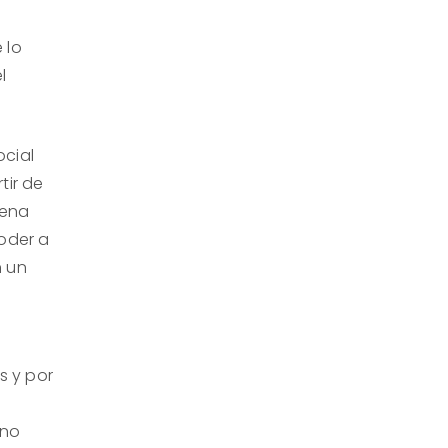
 lo
l
ocial
tir de
dena
poder a
n un
s y por
rno