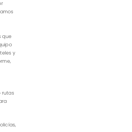
or
ríamos
s que
quipo
teles y
orme,
s
 rutas
ara
licías,