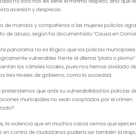
edad no sólo nos les tiene el mínimo respeto, sino que l
esta aversión y desprecio.
so de mandos y compañeros a las mujeres policías agra
to de abuso, según ha documentado “Causa en Común
ste panorama no es ilógico que los policías municipales
ógicamente vulnerables frente al dilema “plata o plomo”
sentan los cárteles locales, pues nos hemos olvidado de 
los tres niveles de gobierno, como la sociedad.
pretendemos que ante su vulnerabilidad los policías de
aciones municipales no sean cooptados por el crimen
izado?
, la violencia que en muchos casos vemos que ejerce
as en contra de ciudadanos pudiera ser también la resp