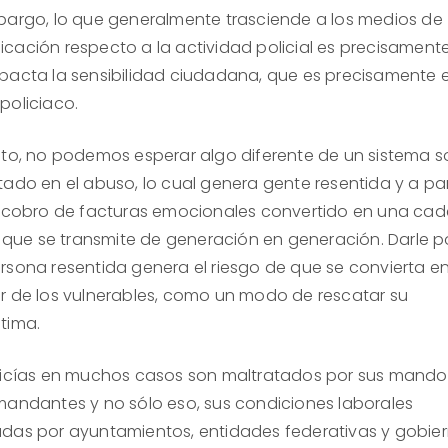
bargo, lo que generalmente trasciende a los medios de
cación respecto a la actividad policial es precisamente
pacta la sensibilidad ciudadana, que es precisamente e
policiaco.
nto, no podemos esperar algo diferente de un sistema s
tado en el abuso, lo cual genera gente resentida y a par
n cobro de facturas emocionales convertido en una ca
ta que se transmite de generación en generación. Darle 
rsona resentida genera el riesgo de que se convierta e
r de los vulnerables, como un modo de rescatar su
tima.
licías en muchos casos son maltratados por sus mando
mandantes y no sólo eso, sus condiciones laborales
das por ayuntamientos, entidades federativas y gobie