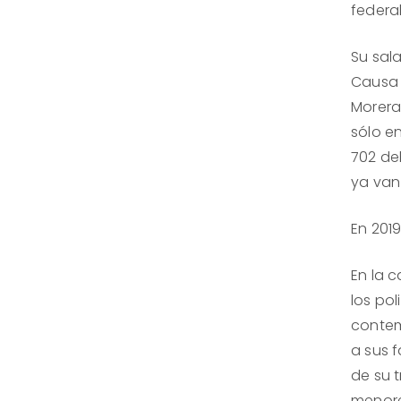
federal
Su sal
Causa 
Morera
sólo e
702 de
ya van
En 2019
En la c
los pol
contem
a sus f
de su 
menore