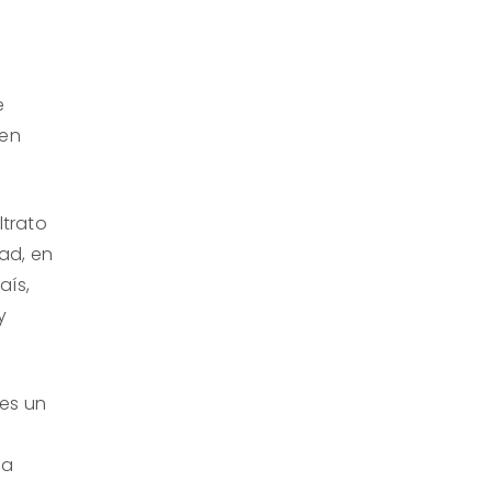
e
men
ltrato
dad, en
aís,
y
les un
la