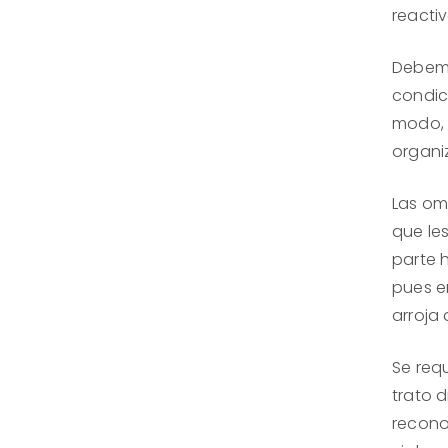
reactiv
Debemo
condic
modo, 
organi
Las omi
que les
parte 
pues en
arroja
Se requ
trato 
recono