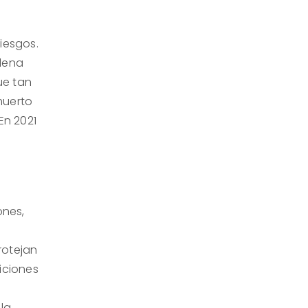
iesgos.
Elena
ue tan
muerto
En 2021
ones,
rotejan
diciones
la