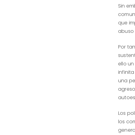
Sin em
comuni
que im
abuso 
Por ta
susten
ello u
infini
una pe
agreso
autoes
Los po
los co
genera