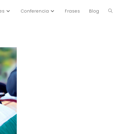
es
Conferencia
Frases
Blog
Alternar
búsqueda
de
la
web