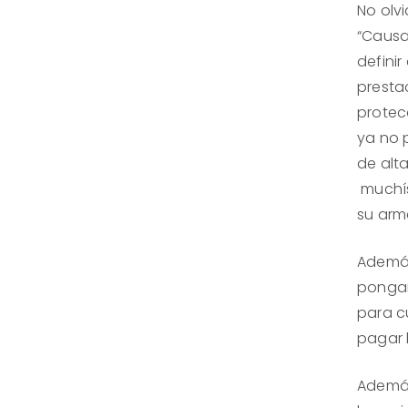
No olv
“Causa
defini
presta
protec
ya no 
de alta
muchís
su arma
Además
pongan 
para cu
pagar l
Además