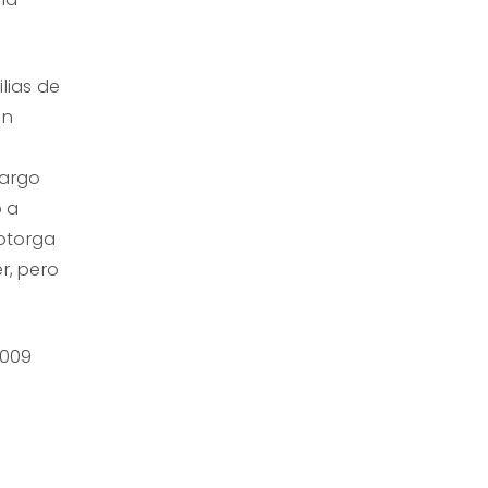
lias de
en
cargo
o a
 otorga
r, pero
2009