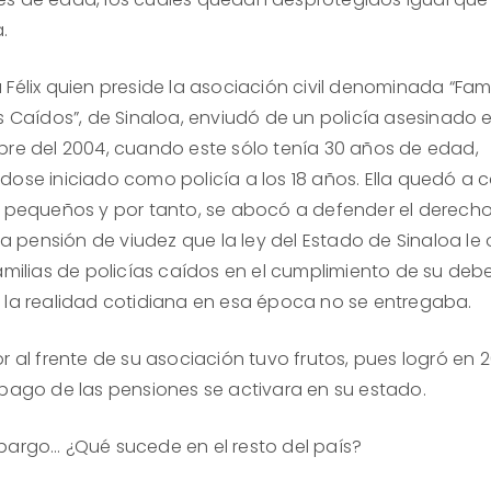
.
Félix quien preside la asociación civil denominada “Fami
as Caídos”, de Sinaloa, enviudó de un policía asesinado 
bre del 2004, cuando este sólo tenía 30 años de edad,
dose iniciado como policía a los 18 años. Ella quedó a 
s pequeños y por tanto, se abocó a defender el derech
 la pensión de viudez que la ley del Estado de Sinaloa le
amilias de policías caídos en el cumplimiento de su debe
 la realidad cotidiana en esa época no se entregaba.
r al frente de su asociación tuvo frutos, pues logró en 
 pago de las pensiones se activara en su estado.
bargo… ¿Qué sucede en el resto del país?