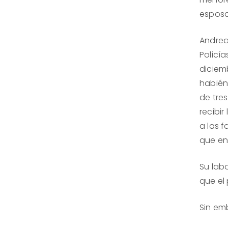
esposa
Andrea 
Policí
diciem
habién
de tre
recibir
a las f
que en
Su labo
que el
Sin em