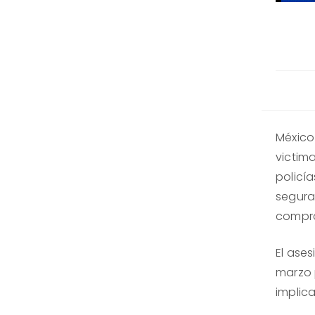
México
victim
policí
segura
compr
El ases
marzo 
implica