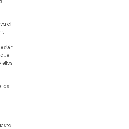
es
va el
”.
 estén
 que
ellos,
 las
n
uesta