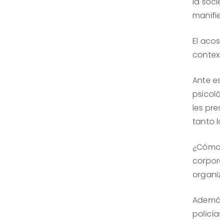
la soci
manifi
El aco
contex
Ante e
psicol
les pre
tanto 
¿Cómo 
corpor
organ
Además
policí