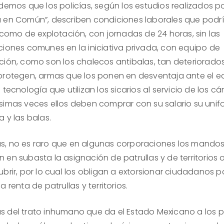
idemos que los policías, según los estudios realizados p
 en Común”, describen condiciones laborales que pod
r como de explotación, con jornadas de 24 horas, sin las
ciones comunes en la iniciativa privada, con equipo de
ción, como son los chalecos antibalas, tan deteriorado
protegen, armas que los ponen en desventaja ante el e
 tecnología que utilizan los sicarios al servicio de los cár
imas veces ellos deben comprar con su salario su unif
 y las balas.
, no es raro que en algunas corporaciones los mando
en subasta la asignación de patrullas y de territorios o
brir, por lo cual los obligan a extorsionar ciudadanos p
a renta de patrullas y territorios.
 del trato inhumano que da el Estado Mexicano a los po