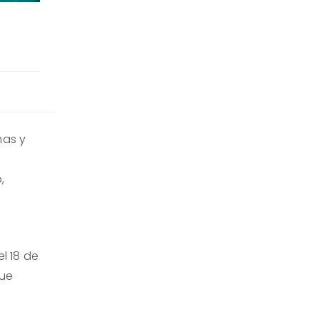
mas y
,
l 18 de
que