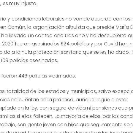
, es muy injusta.
ario y condiciones laborales no van de acuerdo con los r
en Común, la organización altruista que preside María 
 ha llevado un conteo año tras año y ha descubierto q
n 2020 fueron asesinados 524 policías y por Covid han 
bido a la nula protección sanitaria que se les ha dado. 
 109 policías asesinados.
 fueron 446 policías victimados.
asi totalidad de los estados y municipios, salvo excepci
icías no cuentan en la práctica, aunque llegue a estar
plado en la ley, con seguro de vida ni pensiones que p
amilias si ellos fallecen. La mayoría de ellos, por las con
trabajo, son gente joven con hijos que seguramente son
s de edad, los cuales quedan desprotegidos igual que 