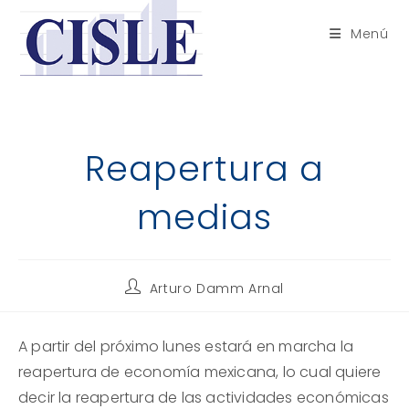
Saltar
al
Menú
contenido
Reapertura a
medias
Autor
Arturo Damm Arnal
de
la
entrada:
A partir del próximo lunes estará en marcha la
reapertura de economía mexicana, lo cual quiere
decir la reapertura de las actividades económicas