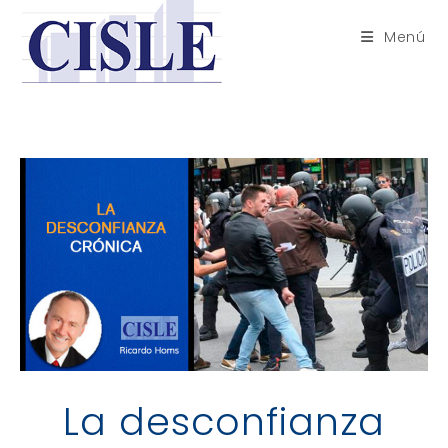
Saltar
al
Menú
contenido
La desconfianza