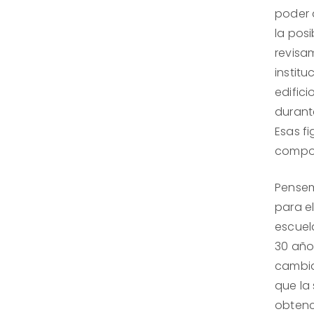
poder 
la posi
revisa
instit
edifici
durant
Esas f
compor
Pensem
para el
escuela
30 año
cambia
que la
obtenc