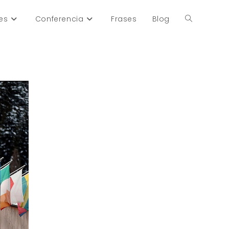
es
Conferencia
Frases
Blog
Alternar
búsqueda
de
la
web