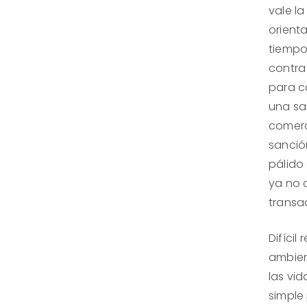
vale l
orienta
tiempo
contra
para ca
una san
comerc
sanció
pálido
ya no 
transa
Difícil
ambien
las vid
simple