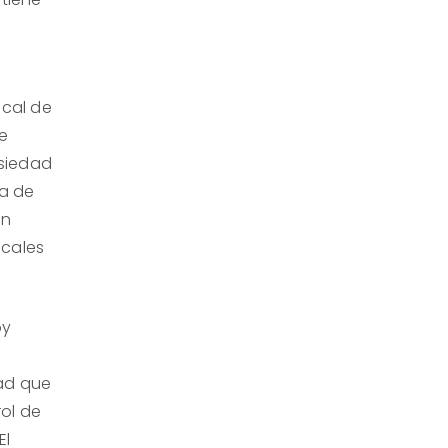
cal de
de
nsiedad
a de
an
icales
oy
dad que
ol de
El