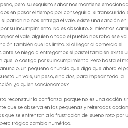
a pena, pero su exquisito sabor nos mantiene emociona
dos en pasar el tiempo por conseguirlo. Si transcurrido 
 el patrón no nos entrega el vale, existe una sanción en
 por su incumplimiento. No es absoluto. Si mientras ca
njear el vale, alguien o todo el pueblo nos roba ese val
ción también que los limita. Si al llegar al comercio el
iante se niega a entregarnos el pastel también existe 
n que lo castiga por su incumplimiento. Pero basta el m
 anuncio, un pequeño anuncio que diga que ahora el pa
cuesta un vale, un peso, sino dos, para impedir toda la
cción. ¿a quien sancionamos?
 reto reconstruir la confianza, porque no es una acción s
te que se observa en las pequeñas y reiteradas accion
as que se enfrentan a la frustración del sueño roto por 
 pero trágico cambio numérico.