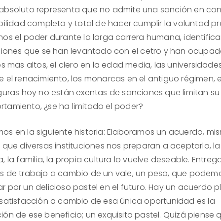
absoluto representa que no admite una sanción en cont
bilidad completa y total de hacer cumplir la voluntad pro
mos el poder durante la larga carrera humana, identifi
uciones que se han levantado con el cetro y han ocupad
os mas altos, el clero en la edad media, las universidade
e el renacimiento, los monarcas en el antiguo régimen, e
iguras hoy no están exentas de sanciones que limitan su
tamiento, ¿se ha limitado el poder?
os en la siguiente historia: Elaboramos un acuerdo, mi
 que diversas instituciones nos preparan a aceptarlo, la
, la familia, la propia cultura lo vuelve deseable. Entre
s de trabajo a cambio de un vale, un peso, que podem
r por un delicioso pastel en el futuro. Hay un acuerdo p
 satisfacción a cambio de esa única oportunidad es la
ión de ese beneficio; un exquisito pastel. Quizá piense 