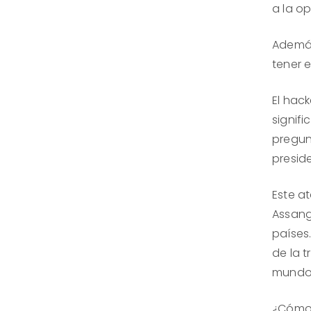
a la o
Además
tener e
El hac
signifi
pregun
presid
Este a
Assang
países.
de la t
mundo,
¿Cómo 