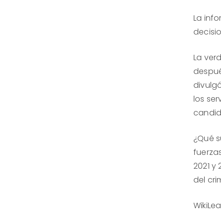
La inf
decisi
La ver
despué
divulg
los ser
candid
¿Qué su
fuerza
2021 y
del cr
WikiLe