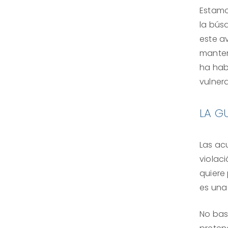
Estamo
la bús
este a
manten
ha hab
vulnera
LA G
Las ac
violac
quiere
es una 
No bas