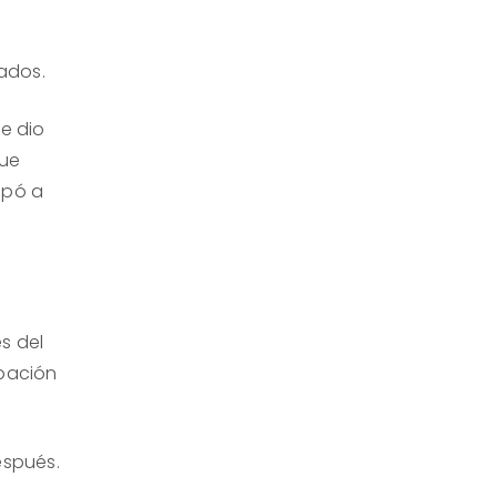
ados.
se dio
que
lpó a
a
s del
ipación
espués.