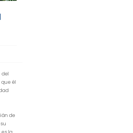
a
 del
 que él
idad
ián de
 su
 es la