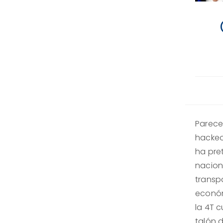
Parece
hackeo
ha pre
nacion
transpa
económ
la 4T c
talón 