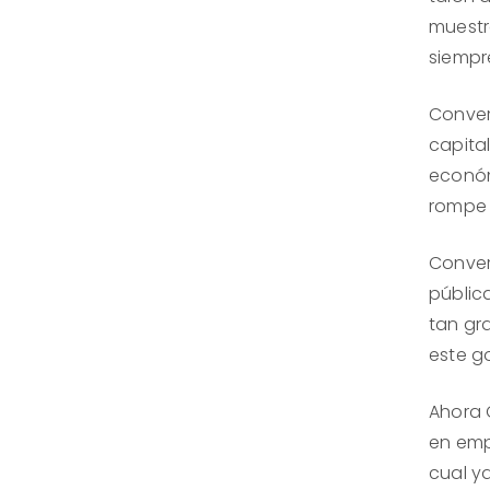
muestr
siempr
Convert
capita
económ
rompe
Conver
pública
tan gr
este g
Ahora 
en empr
cual y