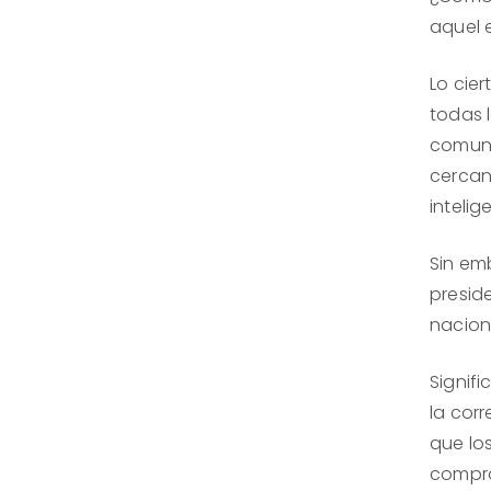
aquel 
Lo cie
todas 
comuni
cercan
intelig
Sin em
presid
nacion
Signif
la cor
que lo
compro