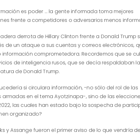
ormación es poder … la gente informada toma mejores
ones frente a competidores o adversarios menos inform
dadera derrota de Hillary Clinton frente a Donald Trump 
s de un ataque a sus cuentas y correos electrónicos, 
ó información comprometedora. Recordemos que se cu
vicios de inteligencia rusos, que se decía respaldaban l
atura de Donald Trump.
cedería si circulara información, -no sólo del rol de las
s armadas en el tema Ayotzinapa-, sino de las eleccione
 2022, las cuales han estado bajo la sospecha de partic
imen organizado?
aks y Assange fueron el primer aviso de lo que vendría d