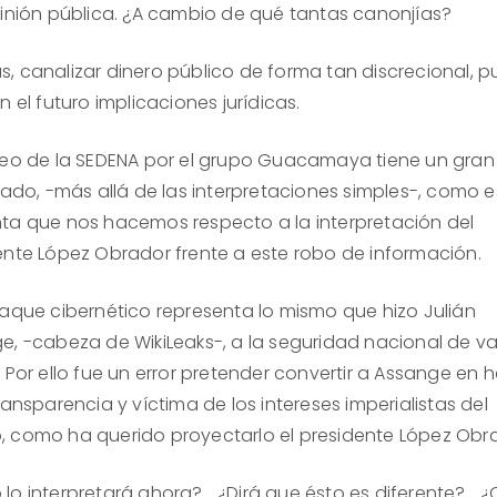
pinión pública. ¿A cambio de qué tantas canonjías?
, canalizar dinero público de forma tan discrecional, 
n el futuro implicaciones jurídicas.
keo de la SEDENA por el grupo Guacamaya tiene un gran
cado, -más allá de las interpretaciones simples-, como e
ta que nos hacemos respecto a la interpretación del
ente López Obrador frente a este robo de información.
taque cibernético representa lo mismo que hizo Julián
e, -cabeza de WikiLeaks-, a la seguridad nacional de va
 Por ello fue un error pretender convertir a Assange en 
ransparencia y víctima de los intereses imperialistas del
 como ha querido proyectarlo el presidente López Obr
lo interpretará ahora?… ¿Dirá que ésto es diferente?… 