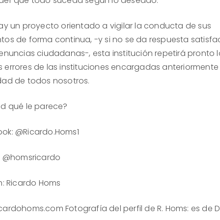
der que todo suceda según lo deseado.
hay un proyecto orientado a vigilar la conducta de sus
tos de forma continua, -y si no se da respuesta satisfa
denuncias ciudadanas-, esta institución repetirá pronto 
 errores de las instituciones encargadas anteriormente 
dad de todos nosotros.
ed qué le parece?
ok: @Ricardo.Homs1
itter: @homsricardo
in: Ricardo Homs
cardohoms.com Fotografía del perfil de R. Homs: es de 