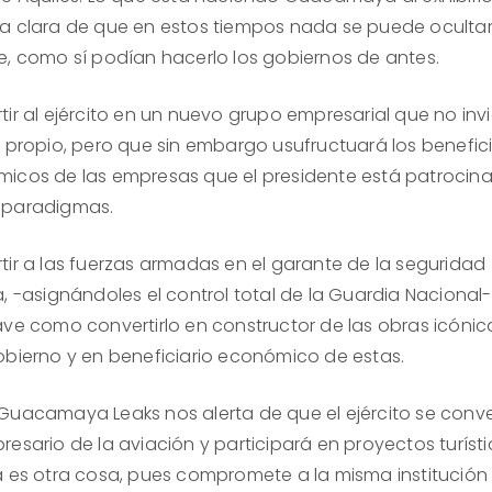
a clara de que en estos tiempos nada se puede oculta
e, como sí podían hacerlo los gobiernos de antes.
ir al ejército en un nuevo grupo empresarial que no invi
l propio, pero que sin embargo usufructuará los benefic
icos de las empresas que el presidente está patrocin
 paradigmas.
tir a las fuerzas armadas en el garante de la seguridad
, -asignándoles el control total de la Guardia Nacional-
ave como convertirlo en constructor de las obras icónic
obierno y en beneficiario económico de estas.
Guacamaya Leaks nos alerta de que el ejército se conve
esario de la aviación y participará en proyectos turístic
a es otra cosa, pues compromete a la misma institución 