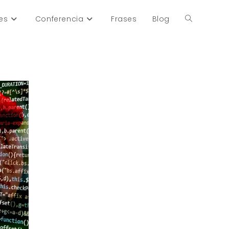
es
Conferencia
Frases
Blog
Alternar
búsqueda
de
la
web