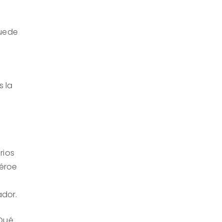
puede
s la
rios
héroe
ador.
¿Qué