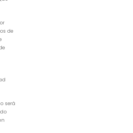
or
ios de
e
 de
dad
mo será
ndo
ón