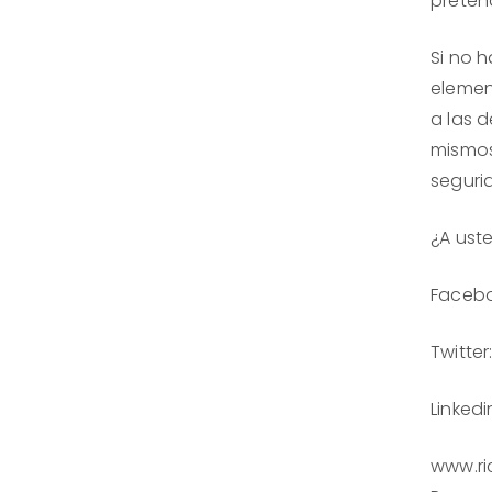
preten
Si no 
elemen
a las 
mismos
seguri
¿A ust
Facebo
Tw
Linked
www.ri