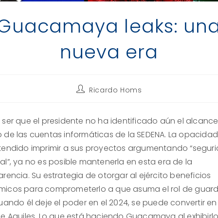
Guacamaya leaks: un
nueva era
Autor
Ricardo Homs
de
la
entrada:
 ser que el presidente no ha identificado aún el alcance
 de las cuentas informáticas de la SEDENA. La opacidad
tendido imprimir a sus proyectos argumentando “segur
al”, ya no es posible mantenerla en esta era de la
rencia. Su estrategia de otorgar al ejército beneficios
icos para comprometerlo a que asuma el rol de guard
uando él deje el poder en el 2024, se puede convertir en
de Aquiles. Lo que está haciendo Guacamaya al exhibirlo