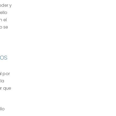
oder y
ello
n el
o se
NOS
l por
la
ar que
llo