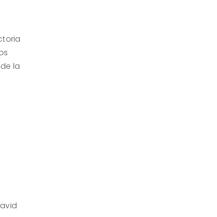
ctoria
los
de la
David