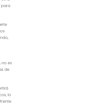
r para
erte
ios
ando,
, no es
as de
rtirá
os, lo
frente