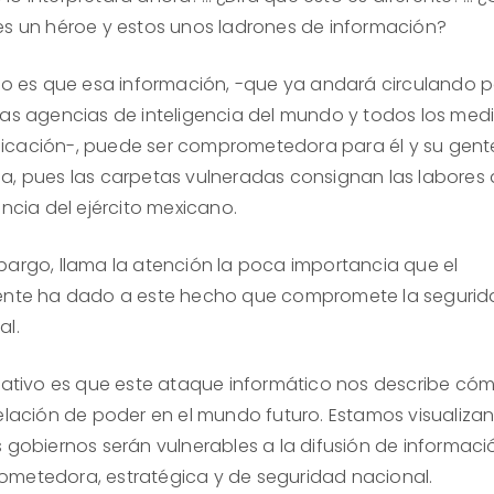
es un héroe y estos unos ladrones de información?
rto es que esa información, -que ya andará circulando p
las agencias de inteligencia del mundo y todos los med
cación-, puede ser comprometedora para él y su gent
a, pues las carpetas vulneradas consignan las labores
encia del ejército mexicano.
bargo, llama la atención la poca importancia que el
ente ha dado a este hecho que compromete la seguri
al.
icativo es que este ataque informático nos describe có
relación de poder en el mundo futuro. Estamos visualiza
s gobiernos serán vulnerables a la difusión de informaci
metedora, estratégica y de seguridad nacional.