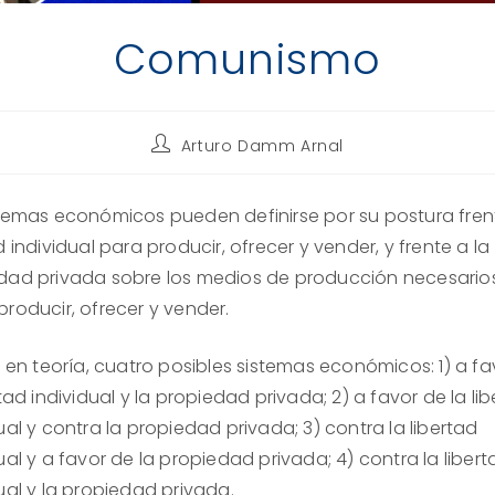
Comunismo
Autor
Arturo Damm Arnal
de
la
entrada:
stemas económicos pueden definirse por su postura frent
d individual para producir, ofrecer y vender, y frente a la
dad privada sobre los medios de producción necesario
roducir, ofrecer y vender.
, en teoría, cuatro posibles sistemas económicos: 1) a f
rtad individual y la propiedad privada; 2) a favor de la li
ual y contra la propiedad privada; 3) contra la libertad
ual y a favor de la propiedad privada; 4) contra la libert
ual y la propiedad privada.