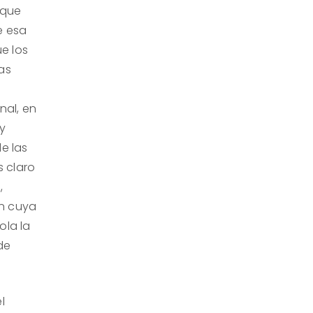
 que
e esa
e los
as
nal, en
 y
e las
 claro
,
en cuya
ola la
de
l