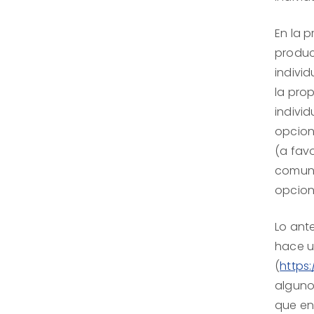
En la 
producc
indivi
la pro
indivi
opcione
(a favo
comuni
opcione
Lo ant
hace u
(
https
alguno
que en