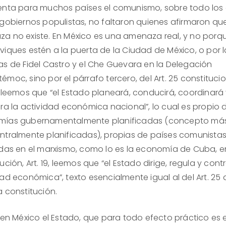
enta para muchos países el comunismo, sobre todo los
 gobiernos populistas, no faltaron quienes afirmaron qu
a no existe. En México es una amenaza real, y no porqu
viques estén a la puerta de la Ciudad de México, o por l
as de Fidel Castro y el Che Guevara en la Delegación
moc, sino por el párrafo tercero, del Art. 25 constitucio
l leemos que “el Estado planeará, conducirá, coordinará
ra la actividad económica nacional”, lo cual es propio d
ías gubernamentalmente planificadas (concepto más
ntralmente planificadas), propias de países comunistas
adas en el marxismo, como lo es la economía de Cuba, 
ución, Art. 19, leemos que “el Estado dirige, regula y contr
ad económica”, texto esencialmente igual al del Art. 25 
a constitución.
 en México el Estado, que para todo efecto práctico es e