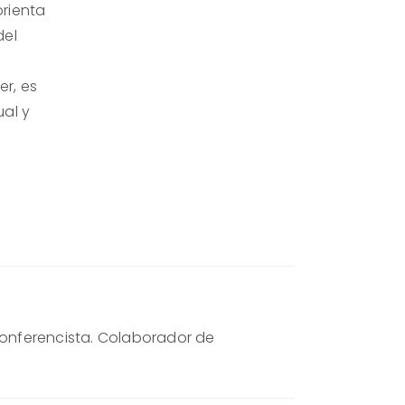
orienta
del
e
r, es
ual y
. Conferencista. Colaborador de