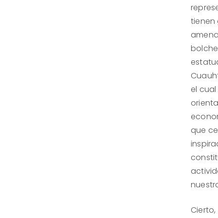
repres
tienen
amenaz
bolche
estatu
Cuauhté
el cua
orienta
econom
que ce
inspir
constit
activid
nuestr
Cierto,