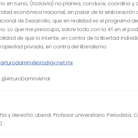
no en turno, (todavía) no planea, conduce, coordina y 
ividad económica nacional, sin pasar de la elaboración 
acional de Desarrollo, que en realidad es el programa d
no. Lo que me preocupa, sobre todo con la 4T en el pode
bilidad de que lo intente, en contra de la libertad individ
ropiedad privada, en contra del liberalismo.
:
arturodamm@prodigy.net.mx
r: @ArturoDammArnal
ía y derecho. Liberal. Profesor universitario. Periodista
 .