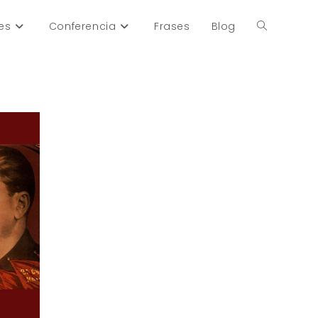
es
Conferencia
Frases
Blog
Alternar
búsqueda
de
la
web