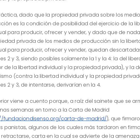
práctica, dado que la propiedad privada sobre los medi
ión es la condición de posibilidad del ejercicio de la li
dual para producir, ofrecer y vender, y dado que de nada
piedad privada de los medios de producción sin la liber
dual para producir, ofrecer y vender, quedan descartada
s 2 y 3, siendo posibles solamente la 1 y la 4: la del libe
r de la libertad individual y la propiedad privada), y la d
smo (contra la libertad individual y la propiedad privad
s 2 y 3, de intentarse, derivarían en la 4.
erior viene a cuento porque, a raíz del sainete que se a
nas semanas en torno a la Carta de Madrid
://fundaciondisenso.org/carta-de-madrid/
), que firmar
s panistas, algunos de los cuales más tardaron en firma
 retractarse, carta en la cual se advierte de la amenaz