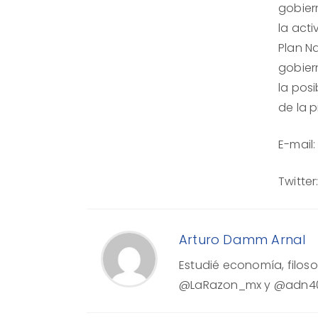
gobier
la act
Plan N
gobier
la posi
de la p
E-mail
Twitte
Arturo Damm Arnal
Estudié economía, filosof
@LaRazon_mx y @adn40