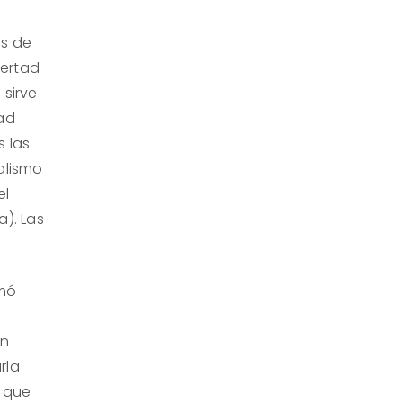
os de
bertad
 sirve
tad
s las
ralismo
el
a). Las
rmó
on
rla
a que