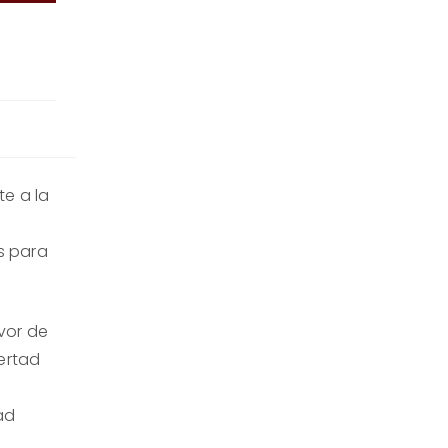
e a la
s para
avor de
bertad
ad