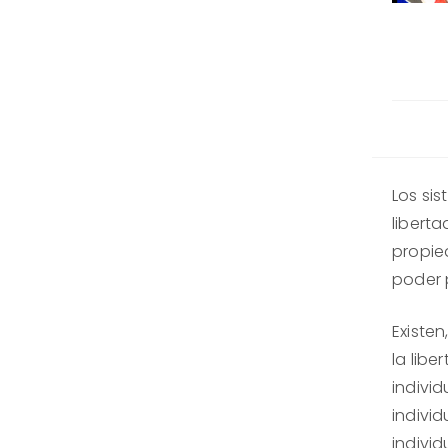
Los si
liberta
propie
poder p
Existen
la libe
individ
individ
individ