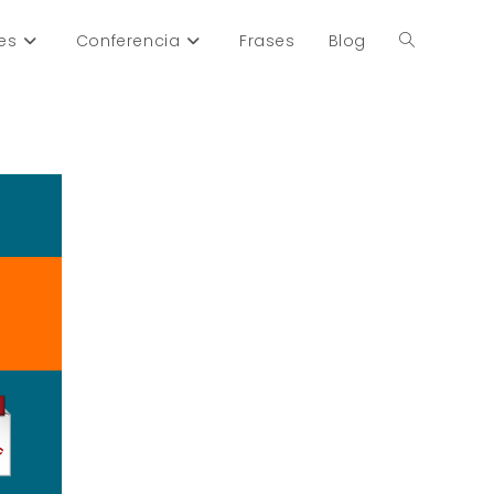
es
Conferencia
Frases
Blog
Alternar
búsqueda
de
la
web