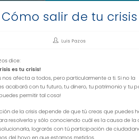
Cómo salir de tu crisis
Autor
Luis Pazos
de
la
entrada:
zos dice:
risis es tu crisis!
is nos afecta a todos, pero particularmente a ti. Si no la
s acabará con tu futuro, tu dinero, tu patrimonio y tu pa
puedes permitir tal cosa!
ución de la crisis depende de que tú creas que puedes 
ra resolverla y sólo conociendo cuál es la causa de la cr
olucionarla, lograrás con tú participación de ciudada
os del hoyo en que estamos metidos.