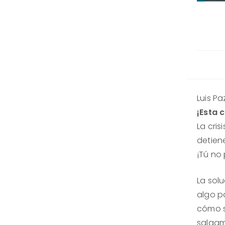
Luis Pa
¡Esta c
La cris
detiene
¡Tú no 
La sol
algo pa
cómo s
salgam