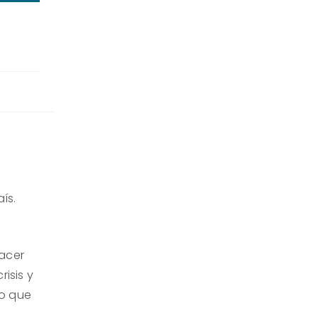
ís.
hacer
isis y
no que