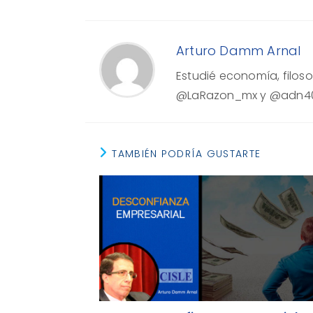
Arturo Damm Arnal
Estudié economía, filosof
@LaRazon_mx y @adn40
TAMBIÉN PODRÍA GUSTARTE