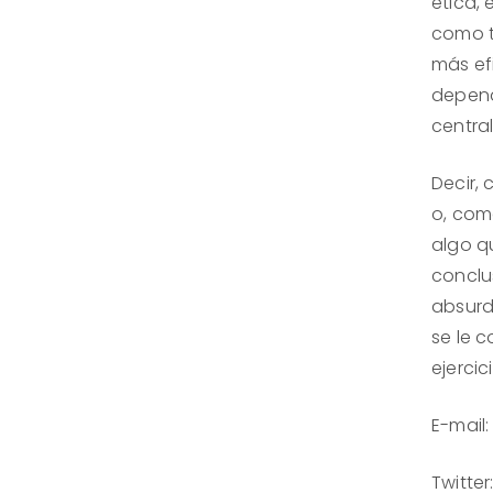
ética, 
como t
más ef
depend
central
Decir, 
o, como
algo qu
conclu
absurd
se le 
ejercic
E-mail
Twitte