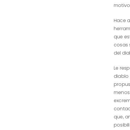
motivo
Hace a
herram
que es
cosas s
del dia
Le res
diablo
propus
menos 
excrem
contac
que, a
posibi