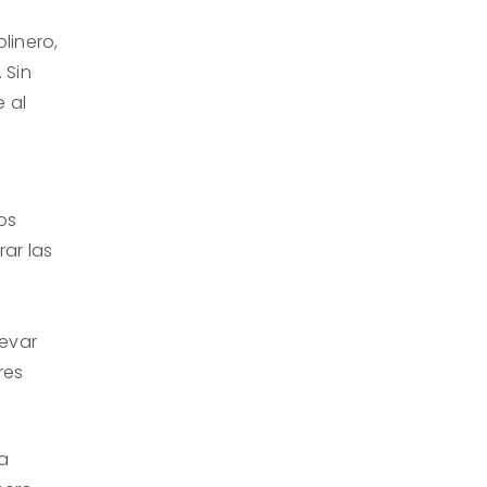
linero,
 Sin
 al
os
ar las
levar
res
a