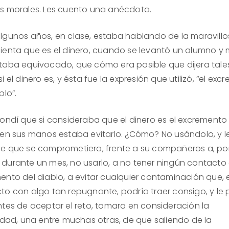
s morales. Les cuento una anécdota.
lgunos años, en clase, estaba hablando de la maravill
ienta que es el dinero, cuando se levantó un alumno y 
taba equivocado, que cómo era posible que dijera tale
i el dinero es, y ésta fue la expresión que utilizó, “el ex
blo”.
pondí que si consideraba que el dinero es el excremento
 en sus manos estaba evitarlo. ¿Cómo? No usándolo, y l
e que se comprometiera, frente a su compañeros a, por
durante un mes, no usarlo, a no tener ningún contacto 
ento del diablo, a evitar cualquier contaminación que, e
to con algo tan repugnante, podría traer consigo, y le 
ntes de aceptar el reto, tomara en consideración la
lidad, una entre muchas otras, de que saliendo de la