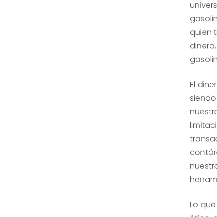
univers
gasolin
quien t
dinero
gasoli
El dine
siendo 
nuestr
limitac
transa
contár
nuestro
herram
Lo que