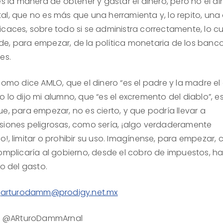
es la manera de obtener y gastar el dinero, pero no el di
al, que no es más que una herramienta y, lo repito, una 
icaces, sobre todo si se administra correctamente, lo cu
e, para empezar, de la política monetaria de los banc
es.
como dice AMLO, que el dinero “es el padre y la madre el
 lo dijo mi alumno, que “es el excremento del diablo”, es
e, para empezar, no es cierto, y que podría llevar a
siones peligrosas, como sería, ¡algo verdaderamente
o!, limitar o prohibir su uso. Imagínense, para empezar,
complicaría al gobierno, desde el cobro de impuestos, ha
io del gasto.
:
arturodamm@prodigy.net.mx
r: @ARturoDammArnal