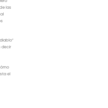
nero
de las
al
os
 diablo”
 decir
 cómo
sta el