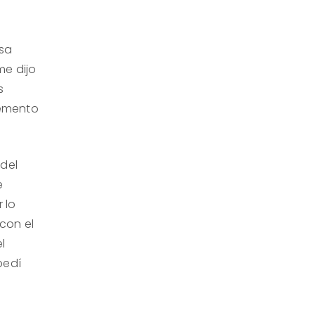
osa
me dijo
s
cremento
 del
e
 lo
con el
l
pedí