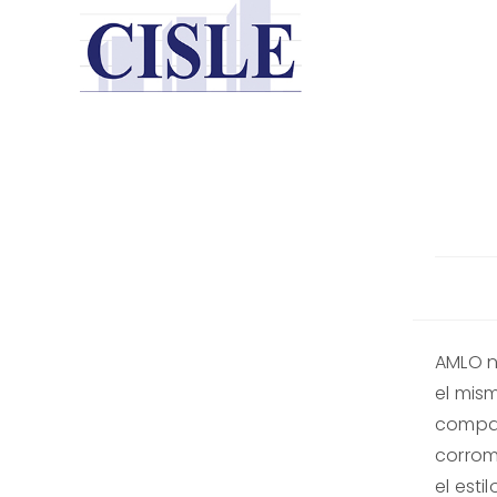
Saltar
al
contenido
AMLO n
el mism
compar
corrom
el est