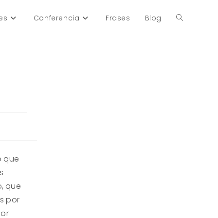
es
Conferencia
Frases
Blog
Alternar
búsqueda
de
la
ó que
web
s
o, que
s por
por