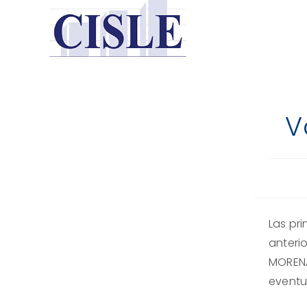
Saltar
al
contenido
V
Las pr
anteri
MORENA
eventu