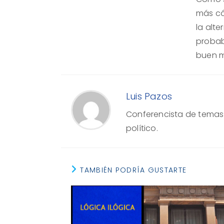
más có
la alte
probab
buen m
Luis Pazos
Conferencista de temas e
político.
TAMBIÉN PODRÍA GUSTARTE