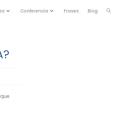
es
Conferencia
Frases
Blog
Alternar
búsqueda
A?
de
la
 que
web