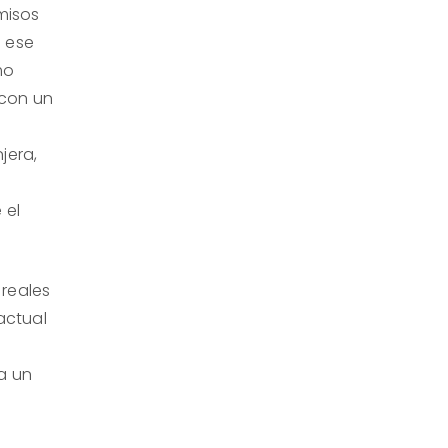
misos
a ese
mo
 con un
jera,
 el
.
 reales
actual
a un