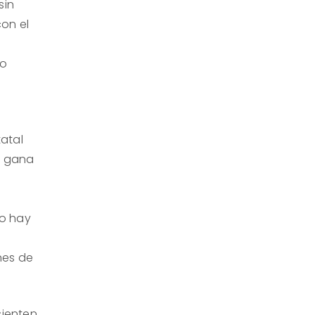
sin
on el
mo
tatal
i gana
no hay
nes de
sienten