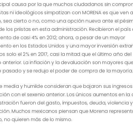
ncipal causa por la que muchos ciudadanos sin compro
istas ni ideológicos simpatizan con MORENA es que ven 
o, sea cierto o no, como una opción nueva ante el pési
e los priistas en esta administración. Recibieron el país
iento de casi 4% en 2012; ahora, a pesar de un mayor
iento en los Estados Unidos y una mayor inversión extran
s solo el 2% en 2017, casi la mitad que el último año del
 anterior. La inflación y la devaluación son mayores que
o pasado y se redujo el poder de compra de la mayoría
se media y humilde consideran que bajaron sus ingresos
ción con el sexenio anterior. Los únicos aumentos en la 
stración fueron del gasto, impuestos, deuda, violencia y
ción. Muchos mexicanos piensan que Morena represent
, no quieren más de lo mismo.