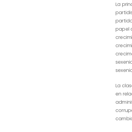
La pri
partid
partid
papel d
crecim
crecim
crecimo
sexenio
sexeni
La cla
en rela
admini
corrup
cambio