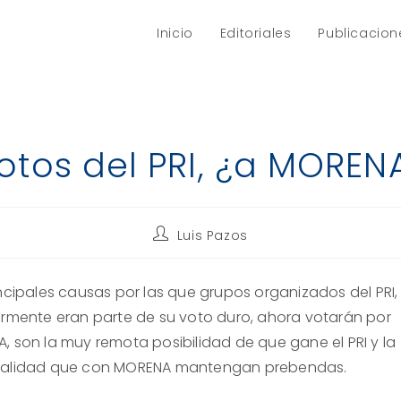
Inicio
Editoriales
Publicacion
otos del PRI, ¿a MOREN
Autor
Luis Pazos
de
la
entrada:
incipales causas por las que grupos organizados del PRI,
ormente eran parte de su voto duro, ahora votarán por
, son la muy remota posibilidad de que gane el PRI y la
alidad que con MORENA mantengan prebendas.