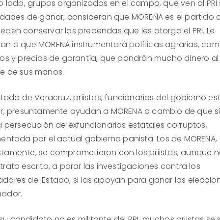
ro lado, grupos organizados en el campo, que ven al PRI 
lidades de ganar, consideran que MORENA es el partido c
eden conservar las prebendas que les otorga el PRI. Le
an a que MORENA instrumentará políticas agrarias, co
ios y precios de garantía, que pondrán mucho dinero al
e de sus manos.
stado de Veracruz, priistas, funcionarios del gobierno es
or, presuntamente ayudan a MORENA a cambio de que s
la persecución de exfuncionarios estatales corruptos,
mentada por el actual gobierno panista. Los de MORENA,
tamente, se comprometieron con los priistas, aunque 
rato escrito, a parar las investigaciones contra los
dores del Estado, si los apoyan para ganar las eleccio
ador.
u candidato no es militante del PRI, muchos priistas se 