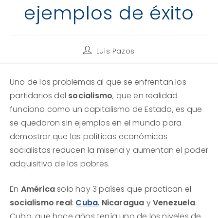
ejemplos de éxito
Autor
Luis Pazos
de
la
entrada:
Uno de los problemas al que se enfrentan los
partidarios del
socialismo
, que en realidad
funciona como un capitalismo de Estado, es que
se quedaron sin ejemplos en el mundo para
demostrar que las políticas económicas
socialistas reducen la miseria y aumentan el poder
adquisitivo de los pobres.
En
América
solo hay 3 países que practican el
socialismo real
:
Cuba
,
Nicaragua
y
Venezuela
.
Cuba, que hace años tenía uno de los niveles de