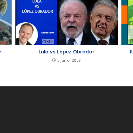
n
Lula vs López Obrador
I
5 junio, 2023