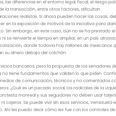
s, las diferencias en el entorno legal, fiscal, el riesgo país
e la transacción, entre otros factores, dificultan
aciones realistas.
Si ahora pueden hacer las cosas, d
r en la exposición de motivos de la iniciativa para darl
to.
Sin embargo, en este caso, aún no se ha prestado el
o ni se reinvierte el tiempo en ampliar, en un país atrasa
carización, donde todavía hay millones de mexicanos 
n su dinero debajo del colchón.
rvicios bancarios, pero la propuesta de los senadores d
 no tiene fundamentos que validen lo que piden.
Confi
 medios de comunicación, técnicos y no comentados co
eros.
¿Qué es un pecado social, los radicales de la izqu
rotesta monreal y sus seguidores no deben usar tarjet
 ni cajeros.
Se puede vivir sin esos servicios, Venezuela 
o.
Ahí les puedo decir cómo les fue con los controles de