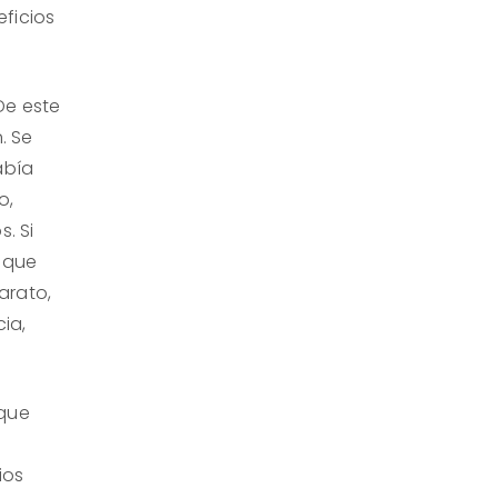
ficios
De este
n.
Se
abía
o,
os.
Si
s que
arato,
ia,
 que
ios