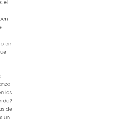
, el
eben
e
do en
que
e
anza
n los
ierda?
as de
es un