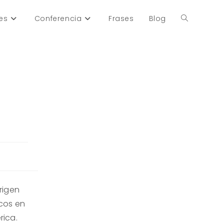
es
Conferencia
Frases
Blog
Alternar
búsqueda
de
la
web
 rigen
cos en
rica.