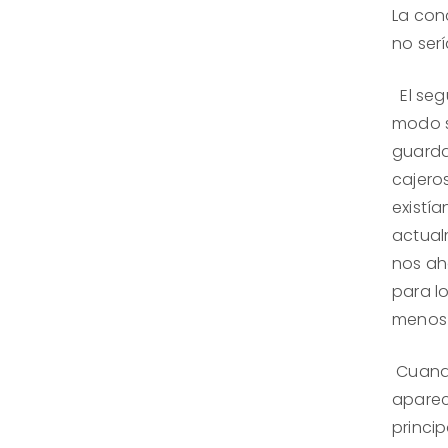
La con
no serí
El seg
modo s
guarda
cajeros
existí
actual
nos ah
para l
menos 
Cuando
aparece
princi