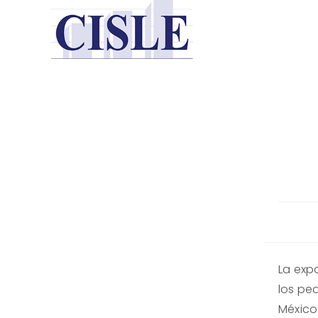
Saltar
al
contenido
La expo
los pe
México