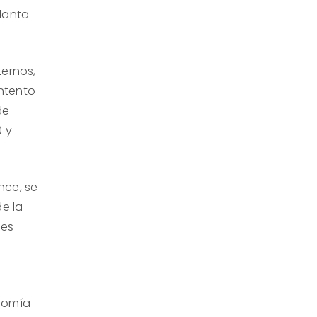
lanta
ternos,
ntento
de
0 y
nce, se
de la
 es
onomía