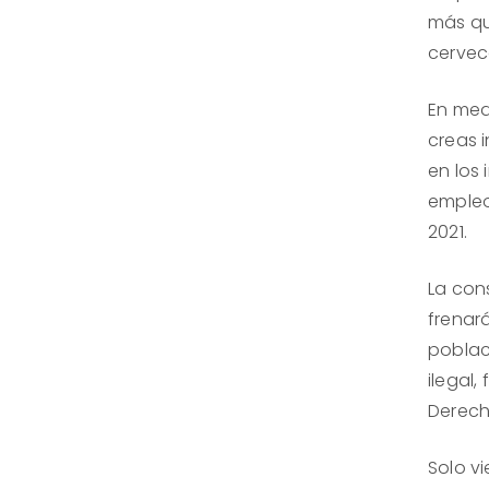
más qu
cervec
En med
creas 
en los 
empleo
2021.
La con
frenar
poblaci
ilegal,
Derecho
Solo v