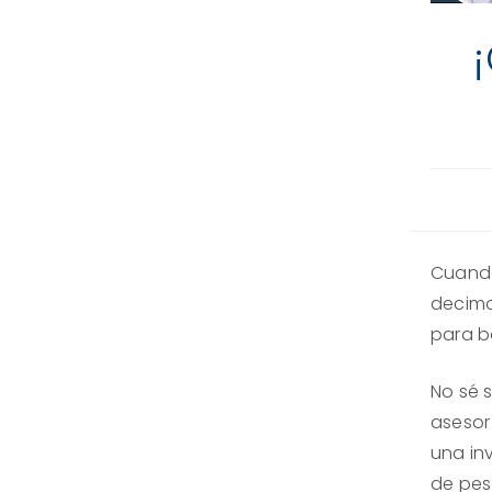
Cuando
decimo
para bo
No sé 
asesor
una in
de pes