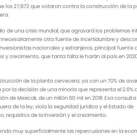
e los 27,972 que votaron contra la construcción de la p
era.
io de una crisis mundial, que agravará los problemas in
innecesariamente otra fuente de incertidumbre y desco
inversionistas nacionales y extranjeros, principal fuente 
s y crecimiento, que tanta falta le harán al país en 202
strucción de la planta cervecera, ya con un 70% de ava
á por la decisión de una minoría que representa el 2.6% 
ón de Mexicali, de un millón 60 mil en 2018. Esa consulta
 fuera de la ley, viola la seguridad jurídica y el Estado de
, requisitos de la inversión y el crecimiento.
iendo muy superficialmente las repercusiones en la ec