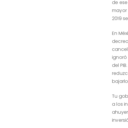
de ese
mayor 
2019 se
En Méxi
decrec
cancel
ignoró 
del PIB
reduzc
bajarl
Tu gob
a los i
ahuyen
inversi