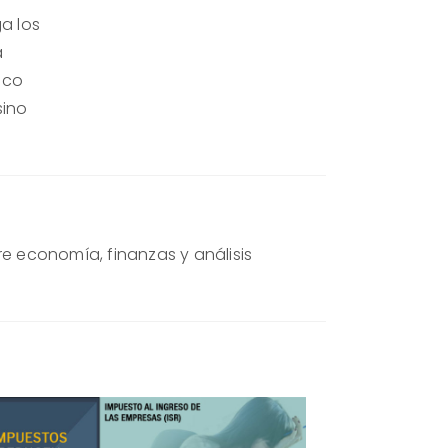
a los
a
ico
sino
re economía, finanzas y análisis