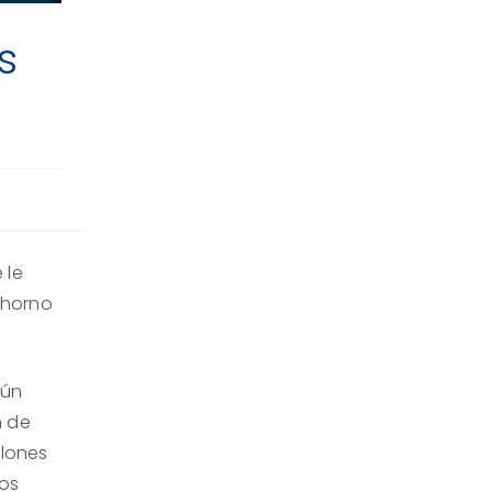
s
 le
 horno
gún
n de
llones
hos