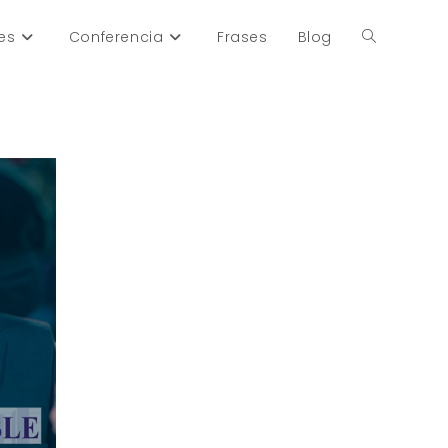
es
Conferencia
Frases
Blog
Alternar
búsqueda
de
la
web