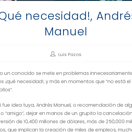
¡Qué necesidad!, André
Manuel
Autor
Luis Pazos
de
la
entrada:
 un conocido se mete en problemas innecesariamente
s ¡qué necesidad!, y más en momentos que “no está el
llos”.
si fue idea tuya, Andrés Manuel, o recomendación de al
 o “amigo”, dejar en manos de un grupito la cancelació
versión de 10,400 millones de dólares, más de 250,000 mi
os, que implican la creación de miles de empleos, muc