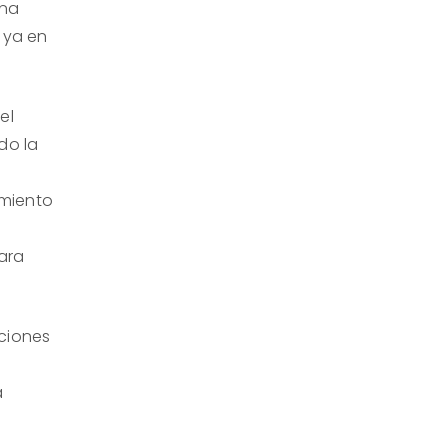
una
 ya en
el
do la
e
imiento
ara
iciones
a