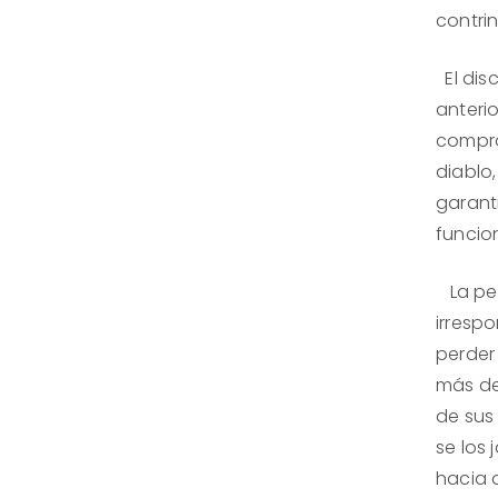
contri
El dis
anterio
compro
diablo,
garant
funcion
La per
irrespo
perder 
más de 
de sus
se los
hacia a