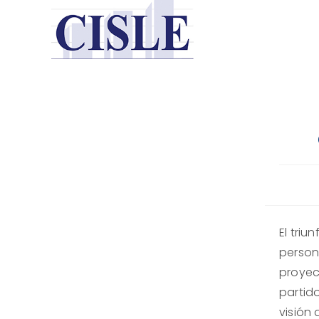
Saltar
al
contenido
El tri
person
proyec
partid
visión 