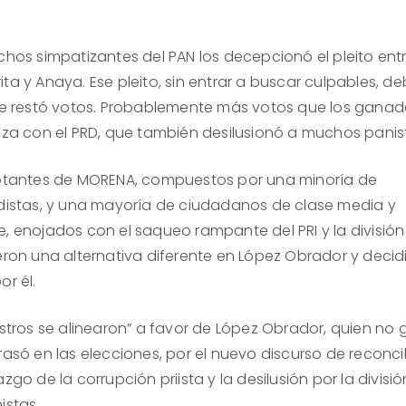
os simpatizantes del PAN los decepcionó el pleito ent
ta y Anaya. Ese pleito, sin entrar a buscar culpables, debi
 le restó votos. Probablemente más votos que los ganad
anza con el PRD, que también desilusionó a muchos panis
tantes de MORENA, compuestos por una minoría de
rdistas, y una mayoría de ciudadanos de clase media y
e, enojados con el saqueo rampante del PRI y la división
ieron una alternativa diferente en López Obrador y decid
or él.
stros se alinearon” a favor de López Obrador, quien no 
rasó en las elecciones, por el nuevo discurso de reconcil
azgo de la corrupción priista y la desilusión por la divisi
istas.