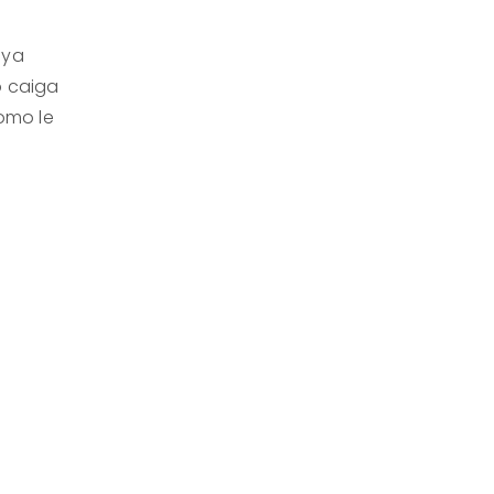
aya
o caiga
como le