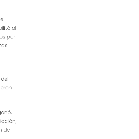
re
litó al
os por
tas.
 del
ieron
ganó,
iación,
ón de