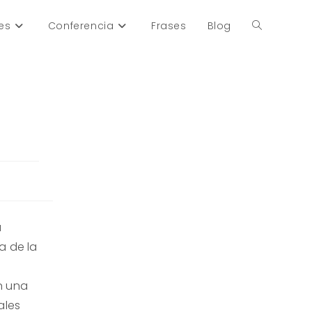
es
Conferencia
Frases
Blog
Alternar
búsqueda
?
de
la
a
web
a de la
n una
ales