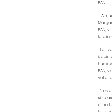
PAN.
A much
Margari
PAN, y
la ali
Los vo
izquie
humild
PAN, v
votar p
“Los a
sino ar
el hart
los pan