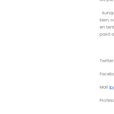
Aunque
bien, 
en ten
pasó al
Twitter
Facebo
Mail:
l
Profes