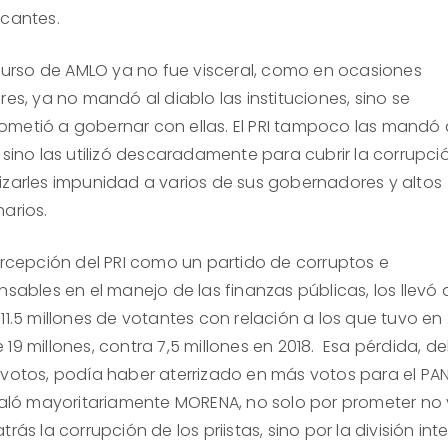
ncantes.
curso de AMLO ya no fue visceral, como en ocasiones
res, ya no mandó al diablo las instituciones, sino se
metió a gobernar con ellas. El PRI tampoco las mandó 
 sino las utilizó descaradamente para cubrir la corrupci
izarles impunidad a varios de sus gobernadores y altos
arios.
cepción del PRI como un partido de corruptos e
nsables en el manejo de las finanzas públicas, los llevó 
11.5 millones de votantes con relación a los que tuvo en 
19 millones, contra 7,5 millones en 2018. Esa pérdida, de
 votos, podía haber aterrizado en más votos para el PAN
 jaló mayoritariamente MORENA, no solo por prometer no 
trás la corrupción de los priistas, sino por la división int