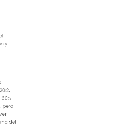
al
ón y
a
2012,
l 60%
, pero
ver
erna del