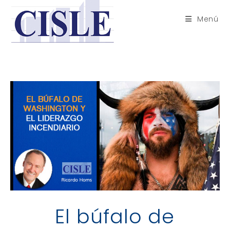
Saltar
al
Menú
contenido
El búfalo de