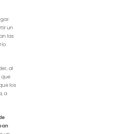
ugar.
tir un
an las
río
er, al
, que
que los
a, a
de
ban