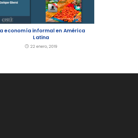
La economía informal en América
Latina
22 enero, 2019