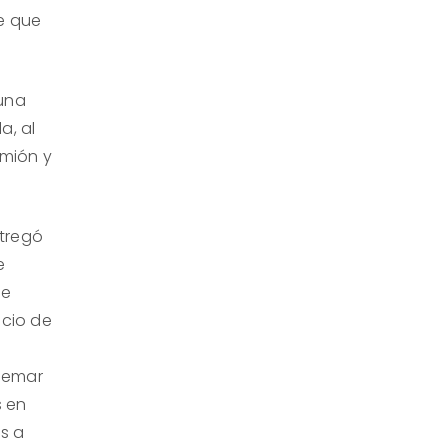
ue que
 una
a, al
amión y
tregó
e
de
icio de
quemar
s en
os a