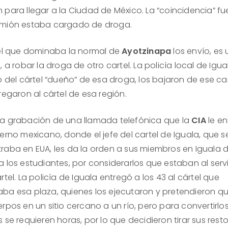
 para llegar a la Ciudad de México. La “coincidencia” f
mión estaba cargado de droga.
tel que dominaba la normal de
Ayotzinapa
los envío, es
, a robar la droga de otro cartel. La policía local de Igual
io del cártel “dueño” de esa droga, los bajaron de ese c
regaron al cártel de esa región.
a grabación de una llamada telefónica que la
CIA
le en
erno mexicano, donde el jefe del cartel de Iguala, que s
raba en EUA, les da la orden a sus miembros en Iguala 
a los estudiantes, por considerarlos que estaban al serv
rtel. La policía de Iguala entregó a los 43 al cártel que
ba esa plaza, quienes los ejecutaron y pretendieron 
rpos en un sitio cercano a un río, pero para convertirlo
 se requieren horas, por lo que decidieron tirar sus rest