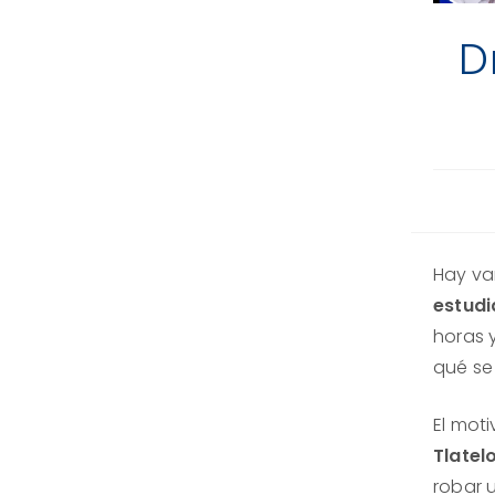
D
Hay va
estudi
horas 
qué se
El moti
Tlatel
robar 