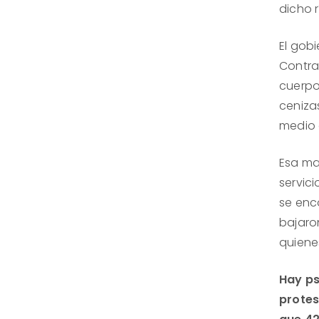
dicho r
El gobi
Contra
cuerpo
ceniza
medio 
Esa ma
servici
se enc
bajaron
quiene
Hay ps
protes