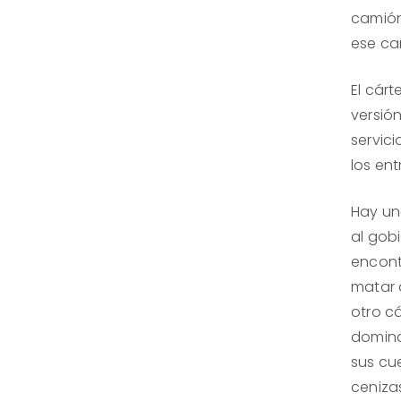
camión
ese ca
El cár
versión
servic
los ent
Hay un
al gobi
encont
matar 
otro cá
domina
sus cue
cenizas