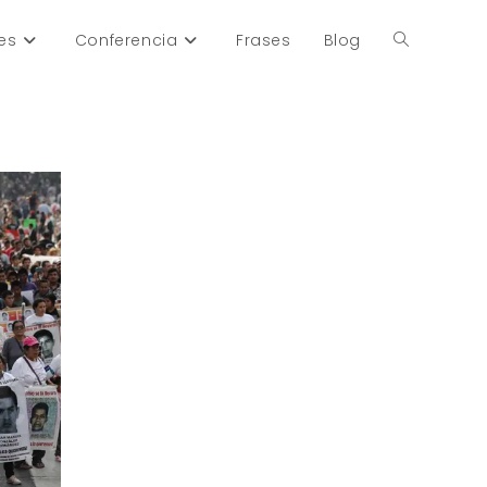
es
Conferencia
Frases
Blog
Alternar
búsqueda
de
la
web