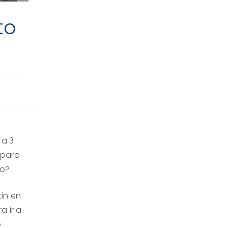
to
 a 3
¿para
co?
tin en
a ir a
o