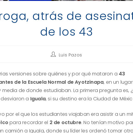
roga, atrás de asesina
de los 43
Autor
Luis Pazos
de
la
entrada:
rias versiones sobre quiénes y por qué mataron a
43
antes de la Escuela Normal de Ayotzinapa
, en un lugar
y media de donde estudiaban. La primera pregunta es, 
 desviaron a
Iguala
, si su destino era la Ciudad de Méxi
vo por el que los estudiantes viajaban era asistir a un mi
olco
para recordar el
2 de octubre
. No tenían motivo par
un camión a Iguala, donde su líder les ordenó tomar otr