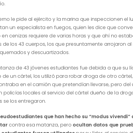
ío.
erno le pide al ejército y la marina que inspeccionen el l
tan un especialista en fuegos, quien les dice que conver
 en cenizas requiere de varias horas y que ahí no estab
s de los 43 cuerpos, los que presuntamente arrojaron al 
quemados y descuartizados.
tanza de 43 jóvenes estudiantes fue debida a que su líd
o de un cártel, los utilizó para robar droga de otro cártel
ontraba en el camión que pretendían llevarse, pero del 
 policías locales al servicio del cártel dueño de la drog
s se los entregaron.
eudoestudiantes que han hecho su “modus vivendi” 
tar
contra esa matanza, pero
ocultan datos que prue