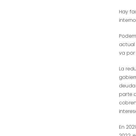
Hay fac
interno
Podemo
actual
va por 
La red
gobier
deuda 
parte 
cobren
interes
En 2021
2022, 