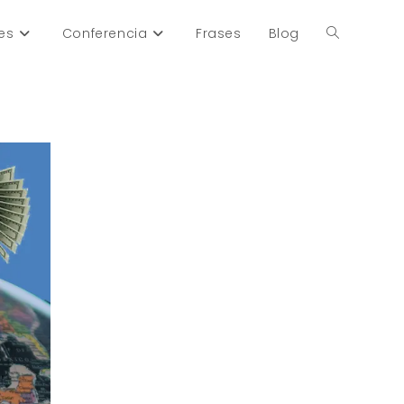
es
Conferencia
Frases
Blog
Alternar
búsqueda
de
la
web