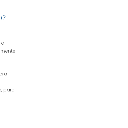
n?
 a
camente
lera
o
o, para