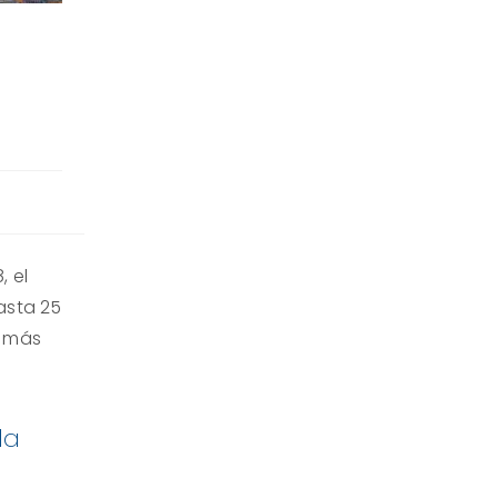
, el
asta 25
o más
la