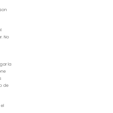
 son
l
r. No
gar la
one
s
go de
 el