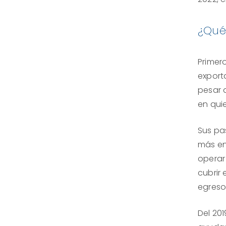
¿Qué
Primer
export
pesar d
en qui
Sus pa
más en
operar 
cubrir
egresos
Del 201