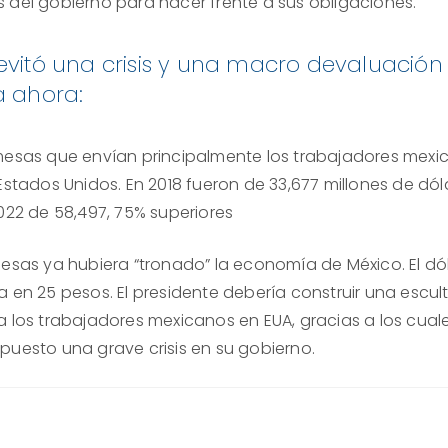
 del gobierno para hacer frente a sus obligaciones.
evitó una crisis y una macro devaluación
a ahora:
mesas que envían principalmente los trabajadores mexi
Estados Unidos. En 2018 fueron de 33,677 millones de dól
2022 de 58,497, 75% superiores
mesas ya hubiera “tronado” la economía de México. El dó
a en 25 pesos. El presidente debería construir una escul
a los trabajadores mexicanos en EUA, gracias a los cual
puesto una grave crisis en su gobierno.