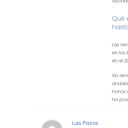
ayudas
Qué 
hast
Las re
en los 
en el 
Sin re
andarí
honor 
ha pos
Luis Pazos