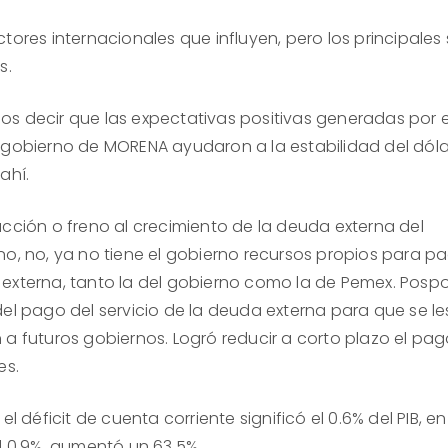
tores internacionales que influyen, pero los principales
s.
s decir que las expectativas positivas generadas por e
 gobierno de MORENA ayudaron a la estabilidad del dóla
ahí.
ucción o freno al crecimiento de la deuda externa del
no, no, ya no tiene el gobierno recursos propios para pa
externa, tanto la del gobierno como la de Pemex. Posp
del pago del servicio de la deuda externa para que se le
 a futuros gobiernos. Logró reducir a corto plazo el pa
es.
 el déficit de cuenta corriente significó el 0.6% del PIB, en
el 0.9%, aumentó un 63.5%.