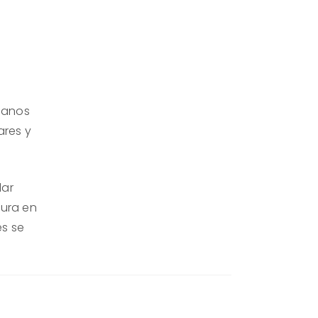
canos
ares y
lar
tura en
es se