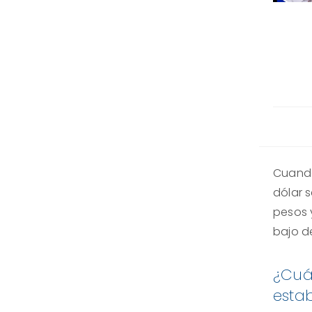
Cuando
dólar 
pesos y
bajo de
¿Cuál
estab