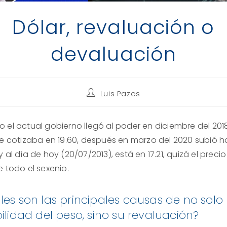
Dólar, revaluación o
devaluación
Autor
Luis Pazos
de
la
entrada:
 el actual gobierno llegó al poder en diciembre del 2018
se cotizaba en 19.60, después en marzo del 2020 subió h
 al día de hoy (20/07/2013), está en 17.21, quizá el preci
 todo el sexenio.
es son las principales causas de no solo 
ilidad del peso, sino su revaluación?