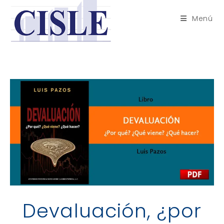
Saltar
al
Menú
contenido
Devaluación, ¿por