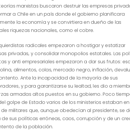
 teorías marxistas buscaron destruir las empresas privad
ormar a Chile en un país donde el gobierno planificara
lmente la economía y se convirtiera en dueño de las
pales riquezas nacionales, como el cobre.
zquierdistas radicales empezaron a hostigar y estatizar
as privadas, y consolidar monopolios estatales. Las pol
stas y anti empresariales empezaron a dar sus frutos: es
olina, alimentos, colas, mercado negro, inflación, deval
ontento. Ante la incapacidad de la mayoría de sus
radores, y para garantizarse su lealtad, les dio a miemb
erzas armadas altos puestos en su gobierno. Poco tiem
del golpe de Estado varios de los ministerios estaban en
de militares que, aunque obedecían al presidente, se 
 de sus políticas erróneas, caos, corrupción y de un cre
tento de la población.