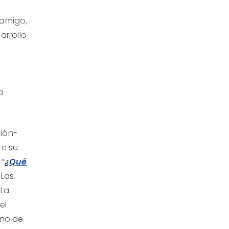
 amigo,
arrollo
a
ción-
te su
 “
¿Qué
 Las
sta
el
rno de