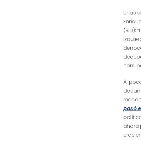
Unas s
Enrique
(BID):
izquier
derroc
decepc
corrup
Al poc
docume
mandat
pasó e
políti
ahora 
crecie