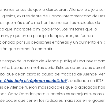
emanas antes de que lo derrocaran, Allende le dijo a su
 Iglesias, ex Presidente del Banco Interamericano de Des
 “Los que más daño me han hecho son los radicales de
da que incorporé a mi gobierno”. Los militares que lo
aron, y que en un principio lo apoyaron, se fueron
ionado por sus decisiones erróneas y un aumento en l
ción que prometió combatir.
o tiempo de la caída de Allende publiqué una investiga
nto, basada en notas periodísticas aparecidas duran
o, que dejan claro la causa del fracaso de Allende. Ver
n Chile bajo el régimen socialista?
”, publicada en 1973.
cas de Allende fueron más radicales que la aplicadas ha
por López Obrador, pero el camino es semejante, como 
nte poder que tienen los radicales marxistas en el gobie