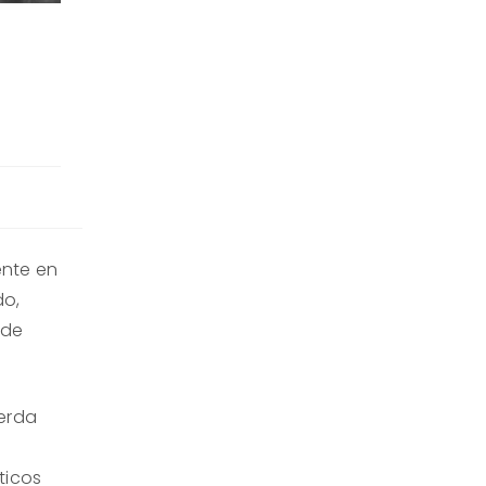
ente en
do,
nde
ierda
ticos