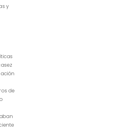
as y
íticas
casez
uación
ros de
po
daban
ciente