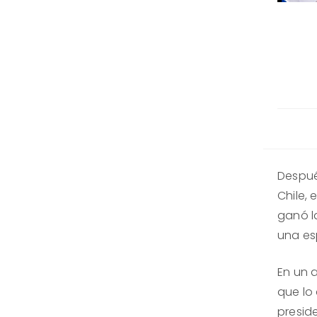
Despué
Chile, 
ganó l
una es
En un a
que lo
presid