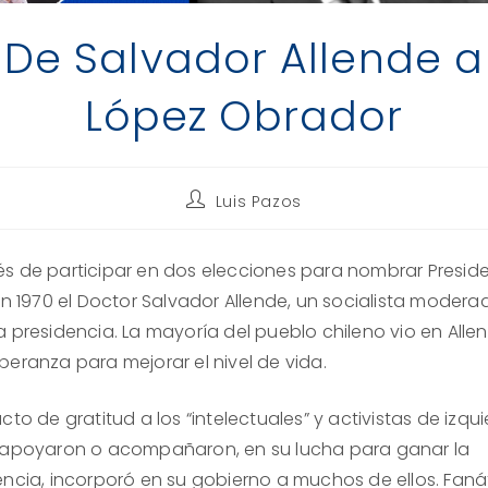
De Salvador Allende a
López Obrador
Autor
Luis Pazos
de
la
entrada:
s de participar en dos elecciones para nombrar Presid
en 1970 el Doctor Salvador Allende, un socialista modera
a presidencia. La mayoría del pueblo chileno vio en Alle
peranza para mejorar el nivel de vida.
cto de gratitud a los “intelectuales” y activistas de izqu
 apoyaron o acompañaron, en su lucha para ganar la
encia, incorporó en su gobierno a muchos de ellos. Faná