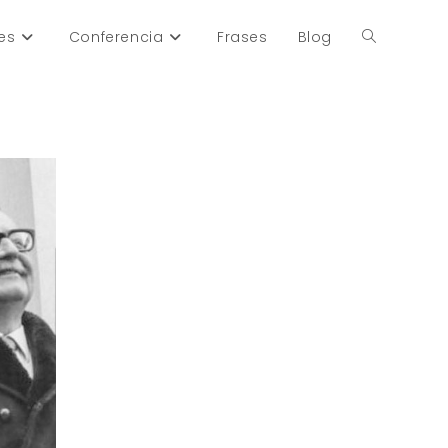
es
Conferencia
Frases
Blog
Alternar
búsqueda
de
la
web