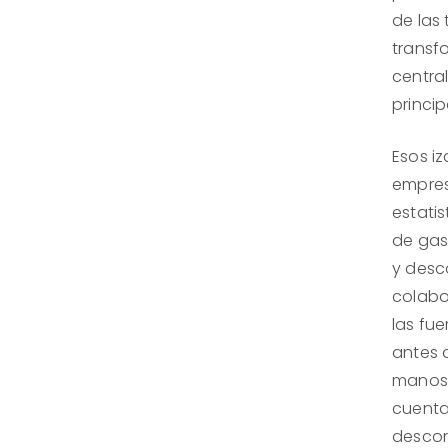
de las
transf
centra
princi
Esos i
empres
estati
de gas
y desc
colabo
las fu
antes 
manos 
cuenta
descon