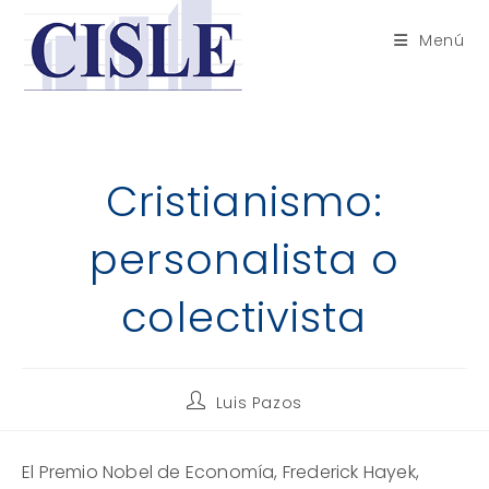
Saltar
al
Menú
contenido
Cristianismo:
personalista o
colectivista
Autor
Luis Pazos
de
la
entrada:
El Premio Nobel de Economía, Frederick Hayek,