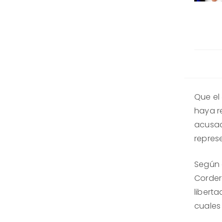
Que el 
haya r
acusad
repres
Según 
Corder
liberta
cuales