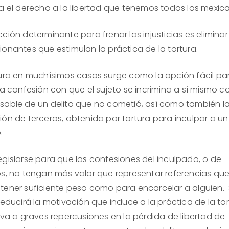
ta el derecho a la libertad que tenemos todos los mexic
ción determinante para frenar las injusticias es eliminar
ionantes que estimulan la práctica de la tortura.
tura en muchísimos casos surge como la opción fácil pa
 la confesión con que el sujeto se incrimina a sí mismo 
sable de un delito que no cometió, así como también l
ión de terceros, obtenida por tortura para inculpar a un
.
egislarse para que las confesiones del inculpado, o de
os, no tengan más valor que representar referencias qu
tener suficiente peso como para encarcelar a alguien.
reducirá la motivación que induce a la práctica de la tor
leva a graves repercusiones en la pérdida de libertad de