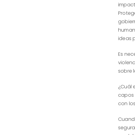
impact
Proteg
gobier
humana
ideas p
Es nec
violenc
sobre 
¿Cuál 
capos 
con lo
Cuando
segura