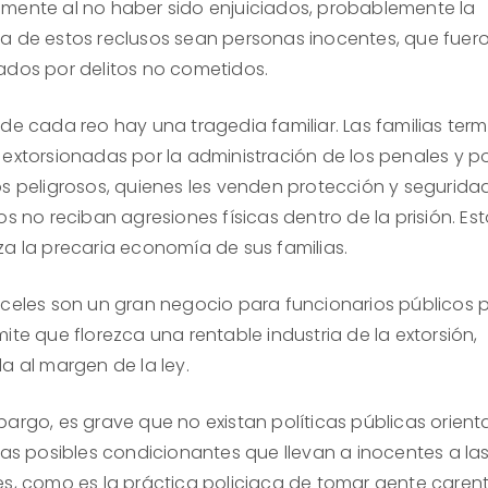
mente al no haber sido enjuiciados, probablemente la
a de estos reclusos sean personas inocentes, que fuer
ados por delitos no cometidos.
 de cada reo hay una tragedia familiar. Las familias ter
 extorsionadas por la administración de los penales y po
os peligrosos, quienes les venden protección y segurida
os no reciban agresiones físicas dentro de la prisión. Es
za la precaria economía de sus familias.
rceles son un gran negocio para funcionarios públicos 
ite que florezca una rentable industria de la extorsión,
a al margen de la ley.
bargo, es grave que no existan políticas públicas orien
 las posibles condicionantes que llevan a inocentes a la
es, como es la práctica policiaca de tomar gente caren