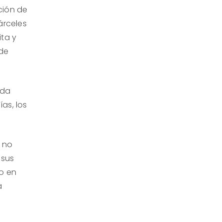
ción de
árceles
ita y
 de
nda
as, los
e no
 sus
o en
a