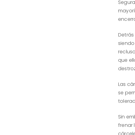
Segura
mayorí
encerr
Detrás
siendo
reclus
que ell
destro
Las cá
se perm
tolerad
Sin em
frenar
cárcel