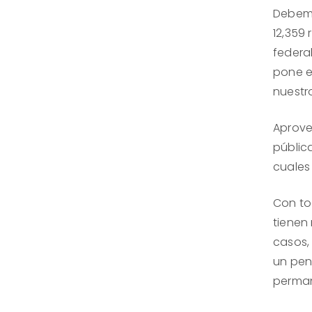
Debemo
12,359
federa
pone e
nuestro
Aprove
públic
cuales
Con to
tienen
casos,
un pen
permane