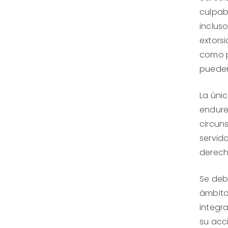
culpab
inclus
extorsi
como p
pueden
La únic
endure
circuns
servid
derech
Se debe
ámbito
integr
su acci