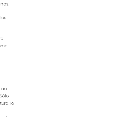
anos.
 las
ra
como
a
e no
 Sólo
tura, lo