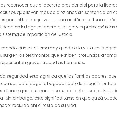
s reconocer que el decreto presidencial para la libera
 reclusos que llevan más de diez años sin sentencia en c
les por delitos no graves es una acción oportuna e inéd
l dedo en la llaga respecto a las graves problemáticas
 sistema de impartición de justicia.
chando que este tema hoy queda a la vista en la age
a, surgen los testimonios que exhiben profundas anomalí
 representan graves tragedias humanas.
da seguridad esto significa que las familias pobres, qu
 recursos para pagar abogados que den seguimiento a
 se tienen que resignar a que su pariente quede olvidad
al. Sin embargo, esto significa también que quizá pued
cer recluido ahí el resto de su vida.