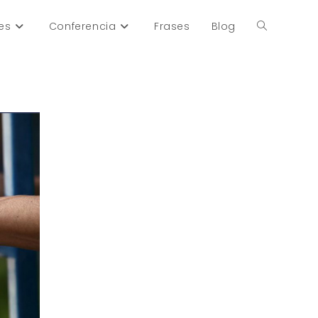
es
Conferencia
Frases
Blog
Alternar
búsqueda
de
la
web