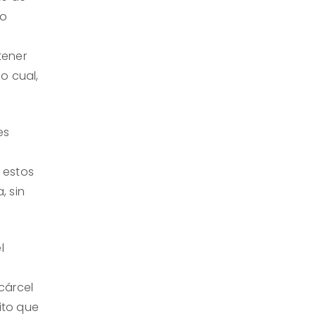
 o
tener
o cual,
es
a estos
, sin
l
cárcel
ito que