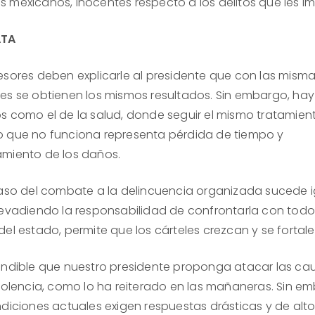
 mexicanos, inocentes respecto a los delitos que les i
ATA
esores deben explicarle al presidente que con las mism
es se obtienen los mismos resultados. Sin embargo, hay
s como el de la salud, donde seguir el mismo tratamien
 que no funciona representa pérdida de tiempo y
miento de los daños.
caso del combate a la delincuencia organizada sucede 
 evadiendo la responsabilidad de confrontarla con todo
del estado, permite que los cárteles crezcan y se fortal
endible que nuestro presidente proponga atacar las ca
violencia, como lo ha reiterado en las mañaneras. Sin e
ndiciones actuales exigen respuestas drásticas y de alt