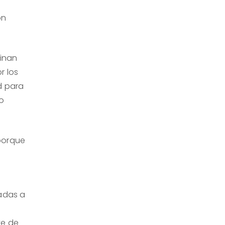
on
minan
r los
d para
to
porque
tadas a
s
te de