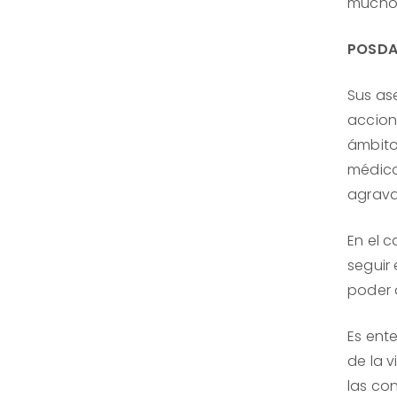
muchos
POSD
Sus as
accion
ámbito
médico
agrava
En el 
seguir
poder 
Es ent
de la 
las co