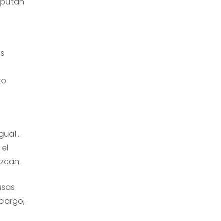
mputan
as
to
igual…
 el
ezcan.
usas
mbargo,
o