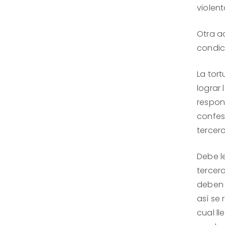
violen
Otra ac
condic
La tor
lograr
respon
confes
tercero
Debe l
tercer
deben 
así se 
cual l