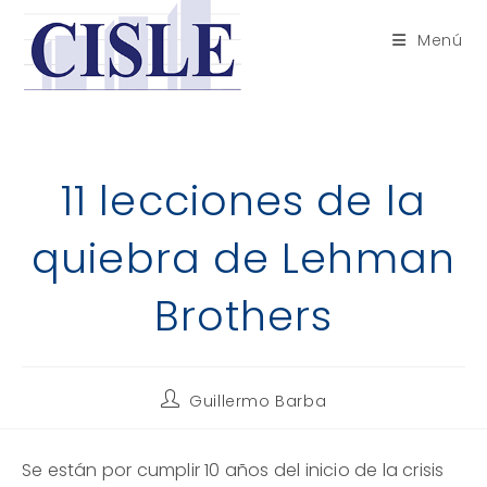
Saltar
al
Menú
contenido
11 lecciones de la
quiebra de Lehman
Brothers
Autor
Guillermo Barba
de
la
entrada:
Se están por cumplir 10 años del inicio de la crisis